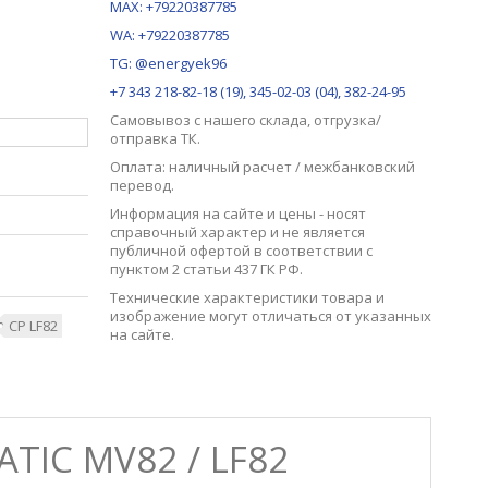
MAX:
+79220387785
WA: +79220387785
TG: @energyek96
+7 343 218-82-18 (19), 345-02-03 (04), 382-24-95
Самовывоз с нашего
склада
, отгрузка/
отправка ТК.
Оплата: наличный расчет / межбанковский
перевод.
Информация на сайте и цены - носят
справочный характер и не является
публичной офертой в соответствии с
пунктом 2 статьи 437 ГК РФ.
Технические характеристики товара и
изображение могут отличаться от указанных
CP LF82
на сайте.
IC MV82 / LF82