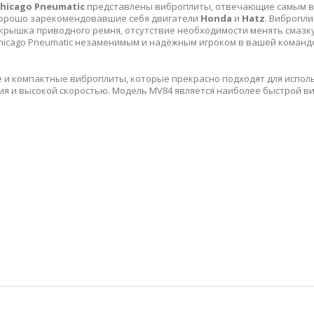
hicago Pneumatic
представлены виброплиты, отвечающие самым в
 хорошо зарекомендовавшие себя двигатели
Honda
и
Hatz
. Вибропли
крышка приводного ремня, отсутствие необходимости менять смазку
Chicago Pneumatic незаменимым и надёжным игроком в вашей команд
и компактные виброплиты, которые прекрасно подходят для исполь
я и высокой скоростью. Модель MV84 является наиболее быстрой ви