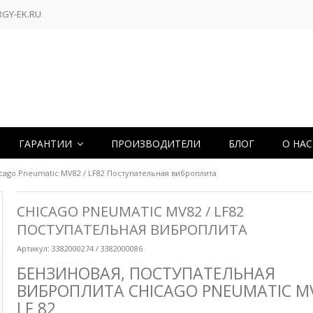
RGY-EK.RU
ГАРАНТИИ
ПРОИЗВОДИТЕЛИ
БЛОГ
О НА
cago Pneumatic MV82 / LF82 Поступательная виброплита
CHICAGO PNEUMATIC MV82 / LF82
ПОСТУПАТЕЛЬНАЯ ВИБРОПЛИТА
Артикул:
3382000274 / 3382000086
БЕНЗИНОВАЯ, ПОСТУПАТЕЛЬНАЯ
ВИБРОПЛИТА CHICAGO PNEUMATIC MV
LF 82