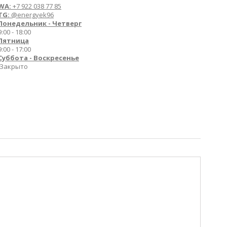
WA:
+7 922 038 77 85
TG:
@energyek96
Понедельник - Четверг
9:00 - 18:00
Пятница
9:00 - 17:00
Суббота -
Воскресенье
Закрыто