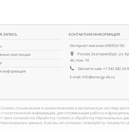
Я ЗАПИСЬ
КОНТАКТНАЯ ИНФОРМАЦИЯ
Интернет-магазин ENERGY-EK
ы
Россия, Екатеринбург, ул. К
жные квитанции
46, пом. 74
а
Звоните нам:
+7 343 382 24 9
я информация
E-mail:
info@energy-ek.ru
йлы Cookies (технические и аналитические) и метрическую систему (ин
 статистической информации, для оптимизации работы и функционал
ет свое согласие на обработку Сookies и обработку персональных д
у персональных данных
. Если вы не согласны, пожалуйста, покиньте са