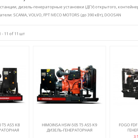
танции, дизель-генераторные установки (ДГУ) открытого, контейнер
тели: SCANIA, VOLVO, FPT IVECO MOTORS (до 390 кВт), DOOSAN
- 11 of 11 шт
 T5 AS5 K8
HIMOINSA HSW-505 T5 AS5 K9
FOGO FDF
РАТОРНАЯ
ДИЗЕЛЬ-ГЕНЕРАТОРНАЯ
ГЕНЕ
КА
УСТАНОВКА...
3 