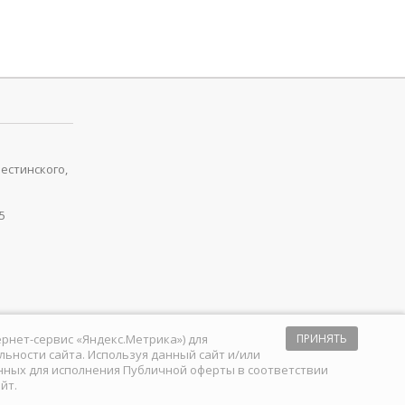
рестинского,
5
тернет-сервис «Яндекс.Метрика») для
ПРИНЯТЬ
ьности сайта. Используя данный сайт и/или
анных для исполнения
Публичной оферты
в соответствии
йт.