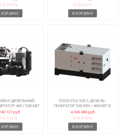
В КОРЗИНУ
В КОРЗИНУ
 600 D ДИЗЕЛЬНЫЙ
FOGO FDG 500 S ДИЗЕЛЬ-
РАТОР 460 / 500 КВТ
ГЕНЕРАТОР 500 КВА / 400 КВТ В
КОЖУХЕ
240 137 руб
4 349 488 руб
В КОРЗИНУ
В КОРЗИНУ