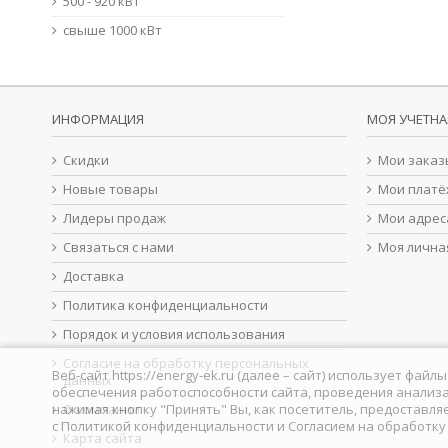
500 - 920 кВт
свыше 1000 кВт
ИНФОРМАЦИЯ
МОЯ УЧЕТНА
Скидки
Мои заказ
Новые товары
Мои платё
Лидеры продаж
Мои адрес
Связаться с нами
Моя лична
Доставка
Политика конфиденциальности
Порядок и условия использования
Согласие на обработку персональных
Веб-сайт https://energy-ek.ru (далее – сайт) использует фа
данных
обеспечения работоспособности сайта, проведения анализа
нажимая кнопку "Принять" Вы, как посетитель, предоставля
О компании
с
Политикой конфиденциальности
и
Согласием на обработк
Карта сайта