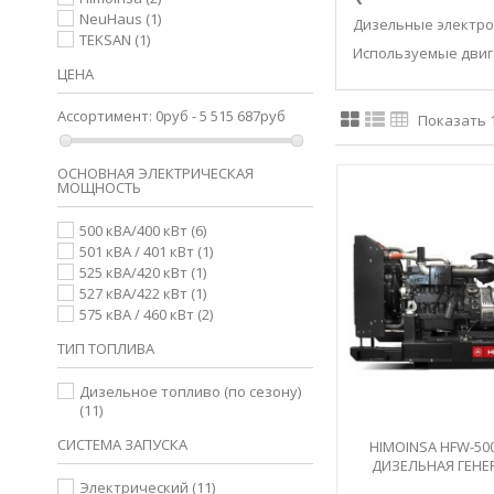
NeuHaus
(1)
Дизельные электрос
TEKSAN
(1)
Используемые двига
ЦЕНА
Ассортимент:
0руб - 5 515 687руб
Показать 1 
ОСНОВНАЯ ЭЛЕКТРИЧЕСКАЯ
МОЩНОСТЬ
500 кВА/400 кВт
(6)
501 кВА / 401 кВт
(1)
525 кВА/420 кВт
(1)
527 кВА/422 кВт
(1)
575 кВА / 460 кВт
(2)
ТИП ТОПЛИВА
Дизельное топливо (по сезону)
(11)
СИСТЕМА ЗАПУСКА
HIMOINSA HFW-500
ДИЗЕЛЬНАЯ ГЕНЕ
УСТАНОВ
Электрический
(11)