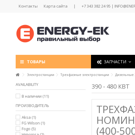
Контакты
Карта сайта
|
+7 343 382 24 95 | INFO@ENE
ТОВАРЫ
ЗАПЧАСТИ
Электростанции
Трехфазные электростанции
Дизельные 
AVAILABILITY
390 - 480 КВТ
В наличии
(11)
ТРЕХФА
ПРОИЗВОДИТЕЛЬ
НОМИНА
Aksa
(1)
FG Wilson
(1)
(400-50
Fogo
(5)
Himoinsa
(2)