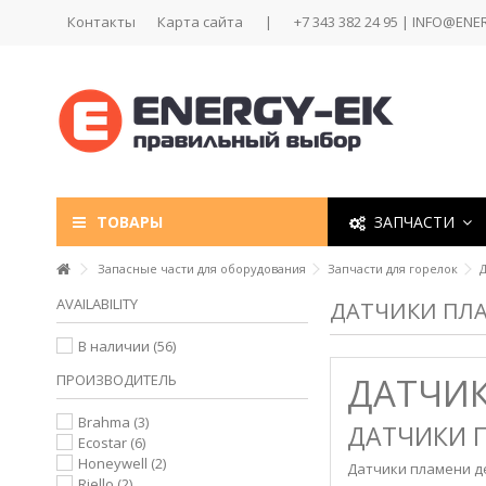
Контакты
Карта сайта
|
+7 343 382 24 95 | INFO@ENE
ТОВАРЫ
ЗАПЧАСТИ
Запасные части для оборудования
Запчасти для горелок
AVAILABILITY
ДАТЧИКИ ПЛ
В наличии
(56)
ДАТЧИК
ПРОИЗВОДИТЕЛЬ
Brahma
(3)
ДАТЧИКИ 
Ecostar
(6)
Honeywell
(2)
Датчики пламени д
Riello
(2)