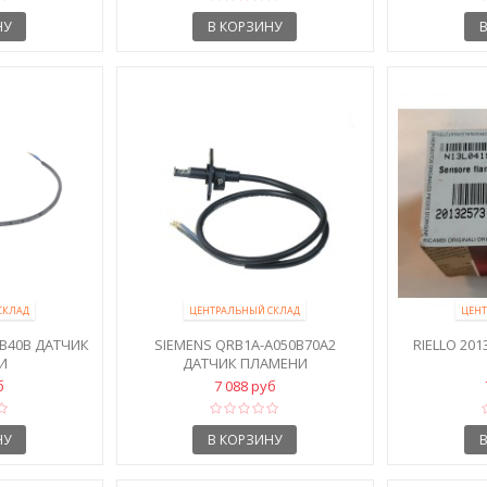
НУ
В КОРЗИНУ
СКЛАД
ЦЕНТРАЛЬНЫЙ СКЛАД
ЦЕНТ
6B40B ДАТЧИК
SIEMENS QRB1A-A050B70A2
RIELLO 20
И
ДАТЧИК ПЛАМЕНИ
б
7 088 руб
НУ
В КОРЗИНУ