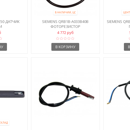
В НАЛИЧИИ, ЦС
ЦЕНТ
M50 ДАТЧИК
SIEMENS QRB1B-A033B40B
SIEMENS QR
И
ФОТОРЕЗИСТОР
б
4 772 руб
НУ
В КОРЗИНУ
СКЛАД