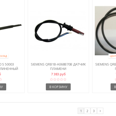
СКЛАД
ЦЕНТ
 S 50003
SIEMENS QRB1B-A068B70B ДАТЧИК
SIEMENS QR
ДЛИНЕННЫЙ
ПЛАМЕНИ
б
7 383 руб
НУ
В КОРЗИНУ
1
2
3