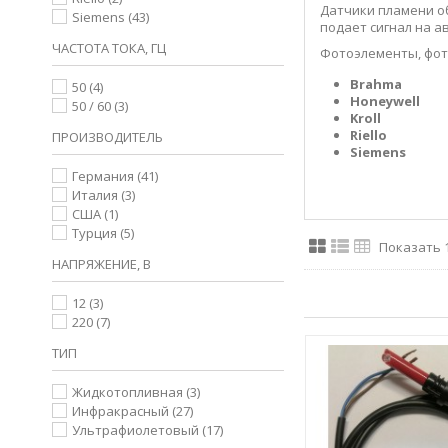
Датчики пламени о
Siemens
(43)
подает сигнал на а
ЧАСТОТА ТОКА, ГЦ
Фотоэлементы, фот
Brahma
50
(4)
Honeywell
50 / 60
(3)
Kroll
Riello
ПРОИЗВОДИТЕЛЬ
Siemens
Германия
(41)
Италия
(3)
США
(1)
Турция
(5)
Показать 1 
НАПРЯЖЕНИЕ, В
12
(3)
220
(7)
ТИП
Жидкотопливная
(3)
Инфракрасный
(27)
Ультрафиолетовый
(17)