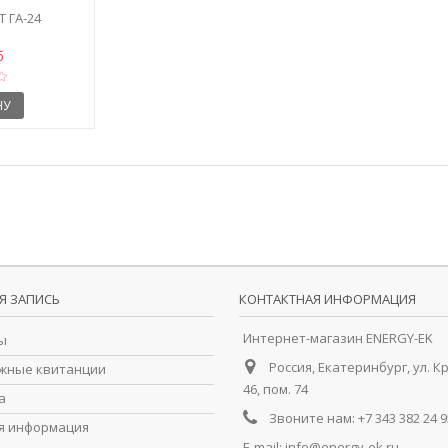
 ГА-24
б
НУ
Я ЗАПИСЬ
КОНТАКТНАЯ ИНФОРМАЦИЯ
Интернет-магазин ENERGY-EK
ы
Россия, Екатеринбург, ул. К
жные квитанции
46, пом. 74
а
Звоните нам:
+7 343 382 24 9
я информация
E-mail:
info@energy-ek.ru