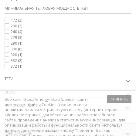
МИНИМАЛЬНАЯ ТЕПЛОВАЯ МОЩНОСТЬ, КВТ
172
(2)
200
(2)
240
(4)
279
(3)
290
(1)
300
(6)
320
(1)
332
(2)
372
(1)
ТЕГИ
BLOG
Веб-сайт https://energy-ek.ru (далее – сайт)
ПРИНЯТЬ
использует файлы Cookies (технические и
ОТ 1010 ДО 2000 КВТ
аналитические) и метрическую систему (интернет-сервис
«Яндекс.Метрика») для обеспечения работоспособности
сайта, проведения анализа статистической информации, для
оптимизации работы и функциональности сайта. Используя
данный сайт и/или нажимая кнопку "Принять" Вы, как
ИНФОРМАЦИЯ
посетитель, предоставляет свое согласие на обработку