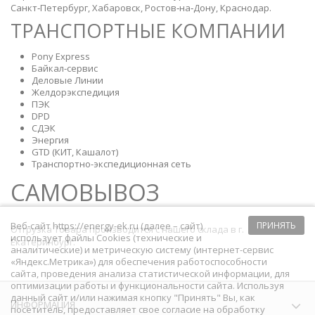
Санкт‑Петербург, Хабаровск, Ростов‑на‑Дону, Краснодар.
ТРАНСПОРТНЫЕ КОМПАНИИ
Pony Express
Байкал-сервис
Деловые Линии
Желдорэкспедиция
ПЭК
DPD
СДЭК
Энергия
GTD (КИТ, Кашалот)
Транспортно-экспедиционная сеть
САМОВЫВОЗ
Веб-сайт https://energy-ek.ru (далее – сайт)
ПРИНЯТЬ
Отгрузка Товара производится с нашего склада в г.
использует файлы Cookies (технические и
Екатеринбург.
аналитические) и метрическую систему (интернет-сервис
«Яндекс.Метрика») для обеспечения работоспособности
сайта, проведения анализа статистической информации, для
оптимизации работы и функциональности сайта. Используя
данный сайт и/или нажимая кнопку "Принять" Вы, как
ИНФОРМАЦИЯ
посетитель, предоставляет свое согласие на обработку