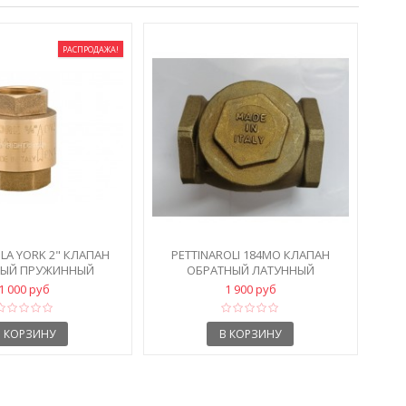
РАСПРОДАЖА!
OLA YORK 2" КЛАПАН
PETTINAROLI 184MO КЛАПАН
НЫЙ ПРУЖИННЫЙ
ОБРАТНЫЙ ЛАТУННЫЙ
МУФТОВЫЙ...
1 000 руб
1 900 руб
В КОРЗИНУ
В КОРЗИНУ