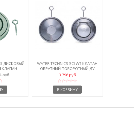
65 ДИСКОВЫЙ
WATER ТECHNICS SCI WT КЛАПАН
 КЛАПАН
ОБРАТНЫЙ ПОВОРОТНЫЙ ДУ
...
100,...
3 796 руб
01 руб
НУ
В КОРЗИНУ