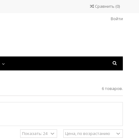
Сравнить
(
0
)
Войти
С
6 товаров.