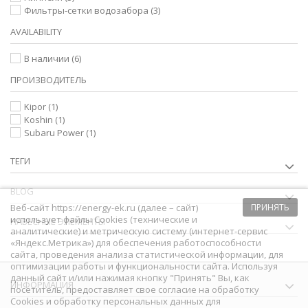
Фильтры-сетки водозабора
(3)
AVAILABILITY
В наличии
(6)
ПРОИЗВОДИТЕЛЬ
Kipor
(1)
Koshin
(1)
Subaru Power
(1)
ТЕГИ
BLOG
Веб-сайт https://energy-ek.ru (далее – сайт)
ПРИНЯТЬ
использует файлы Cookies (технические и
НАВЕСНЫЕ ЭЛЕМЕНТЫ
аналитические) и метрическую систему (интернет-сервис
«Яндекс.Метрика») для обеспечения работоспособности
сайта, проведения анализа статистической информации, для
оптимизации работы и функциональности сайта. Используя
данный сайт и/или нажимая кнопку "Принять" Вы, как
ИНФОРМАЦИЯ
посетитель, предоставляет свое согласие на обработку
Сookies и обработку персональных данных для