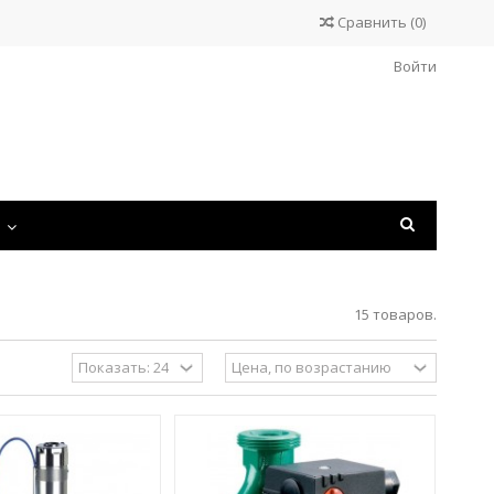
Сравнить
(
0
)
Войти
С
15 товаров.