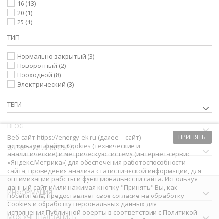
16
(13)
20
(1)
25
(1)
ТИП
Нормально закрытый
(3)
Поворотный
(2)
Проходной
(8)
Электрический
(3)
ТЕГИ
BLOG
Веб-сайт https://energy-ek.ru (далее – сайт)
ПРИНЯТЬ
использует файлы Cookies (технические и
ЗАПОРНАЯ АРМАТУРА
аналитические) и метрическую систему (интернет-сервис
«Яндекс.Метрика») для обеспечения работоспособности
сайта, проведения анализа статистической информации, для
оптимизации работы и функциональности сайта. Используя
данный сайт и/или нажимая кнопку "Принять" Вы, как
ИНФОРМАЦИЯ
посетитель, предоставляет свое согласие на обработку
Сookies и обработку персональных данных для
исполнения
Публичной оферты
в соответствии с
Политикой
МОЯ УЧЕТНАЯ ЗАПИСЬ