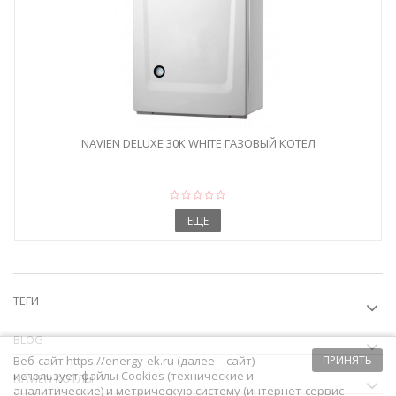
NAVIEN DELUXE 30K WHITE ГАЗОВЫЙ КОТЕЛ
ЕЩЕ
ТЕГИ
BLOG
Веб-сайт https://energy-ek.ru (далее – сайт)
ПРИНЯТЬ
использует файлы Cookies (технические и
NAVIEN КОТЛЫ
аналитические) и метрическую систему (интернет-сервис