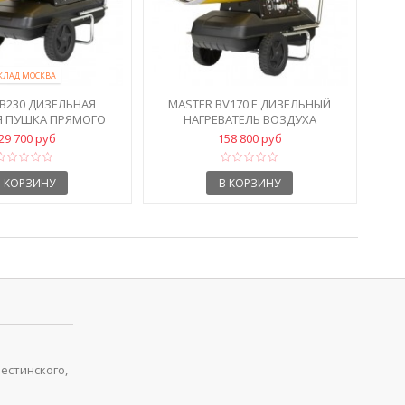
КЛАД МОСКВА
 B230 ДИЗЕЛЬНАЯ
MASTER BV170 E ДИЗЕЛЬНЫЙ
Я ПУШКА ПРЯМОГО
НАГРЕВАТЕЛЬ ВОЗДУХА
РЕВА 65 КВТ
НЕПРЯМОГО...
29 700 руб
158 800 руб
В КОРЗИНУ
В КОРЗИНУ
рестинского,