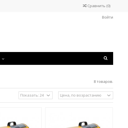
Сравнить
(
0
)
Войти
С
8 товаров.