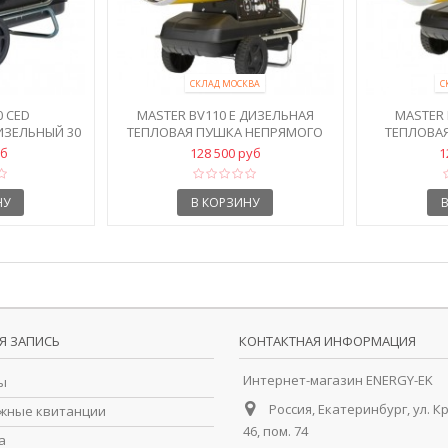
СКЛАД МОСКВА
С
0 CED
MASTER BV110 E ДИЗЕЛЬНАЯ
MASTER
ИЗЕЛЬНЫЙ 30
ТЕПЛОВАЯ ПУШКА НЕПРЯМОГО
ТЕПЛОВА
НАГРЕВА...
НАГ
уб
128 500 руб
1
НУ
В КОРЗИНУ
Я ЗАПИСЬ
КОНТАКТНАЯ ИНФОРМАЦИЯ
Интернет-магазин ENERGY-EK
ы
Россия, Екатеринбург, ул. К
жные квитанции
46, пом. 74
а