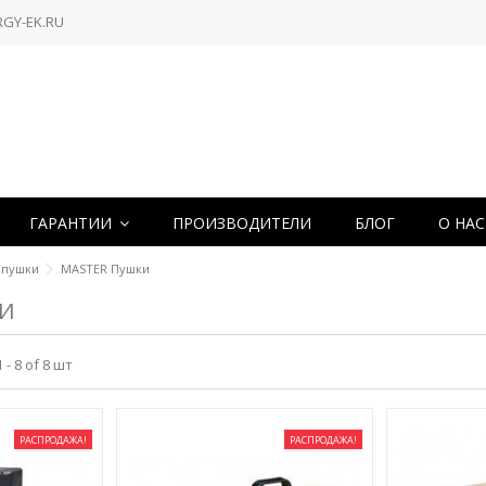
RGY-EK.RU
ГАРАНТИИ
ПРОИЗВОДИТЕЛИ
БЛОГ
О НА
 пушки
MASTER Пушки
КИ
- 8 of 8 шт
РАСПРОДАЖА!
РАСПРОДАЖА!