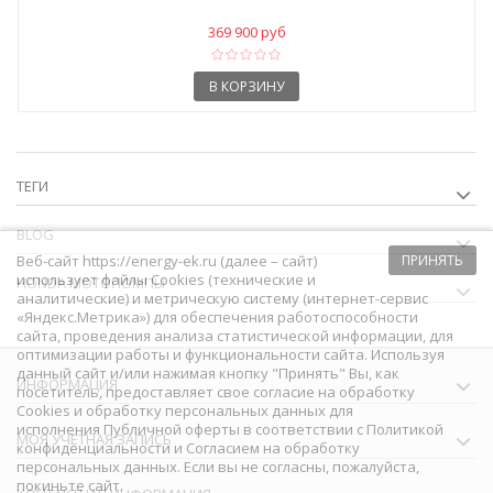
369 900 руб
В КОРЗИНУ
ТЕГИ
BLOG
Веб-сайт https://energy-ek.ru (далее – сайт)
ПРИНЯТЬ
использует файлы Cookies (технические и
HONDA МОТОПОМПЫ
аналитические) и метрическую систему (интернет-сервис
«Яндекс.Метрика») для обеспечения работоспособности
сайта, проведения анализа статистической информации, для
оптимизации работы и функциональности сайта. Используя
данный сайт и/или нажимая кнопку "Принять" Вы, как
ИНФОРМАЦИЯ
посетитель, предоставляет свое согласие на обработку
Сookies и обработку персональных данных для
исполнения
Публичной оферты
в соответствии с
Политикой
МОЯ УЧЕТНАЯ ЗАПИСЬ
конфиденциальности
и
Согласием на обработку
персональных данных
. Если вы не согласны, пожалуйста,
покиньте сайт.