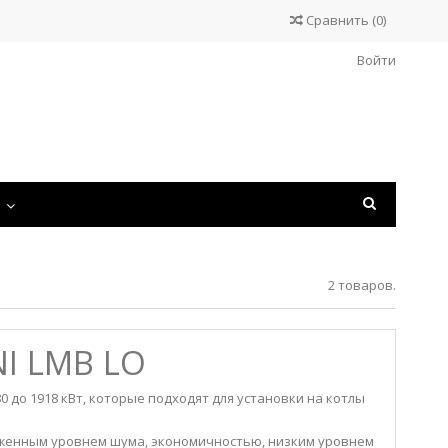
Сравнить
(
0
)
Войти
С
2 товаров.
I LMB LO
 до 1918 кВт, которые подходят для установки на котлы
ниженным уровнем шума, экономичностью, низким уровнем