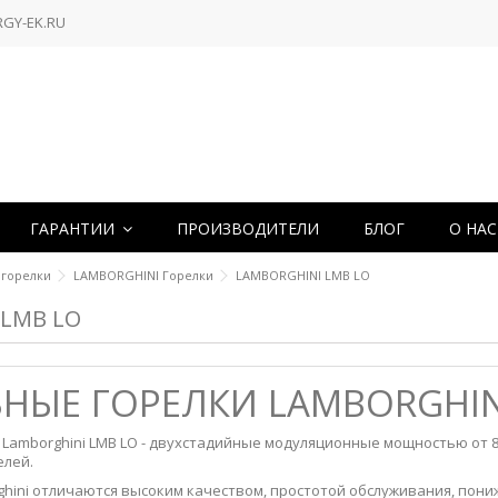
RGY-EK.RU
ГАРАНТИИ
ПРОИЗВОДИТЕЛИ
БЛОГ
О НА
 горелки
LAMBORGHINI Горелки
LAMBORGHINI LMB LO
 LMB LO
НЫЕ ГОРЕЛКИ LAMBORGHIN
Lamborghini LMB LO - двухстадийные модуляционные мощностью от 80
елей.
rghini отличаются высоким качеством, простотой обслуживания, по