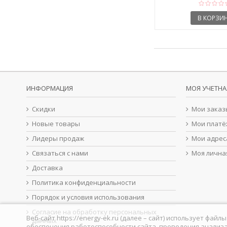
В КОРЗИ
ИНФОРМАЦИЯ
МОЯ УЧЕТНА
Скидки
Мои заказ
Новые товары
Мои платё
Лидеры продаж
Мои адрес
Связаться с нами
Моя лична
Доставка
Политика конфиденциальности
Порядок и условия использования
Согласие на обработку персональных
Веб-сайт https://energy-ek.ru (далее – сайт) использует фа
данных
обеспечения работоспособности сайта, проведения анализа