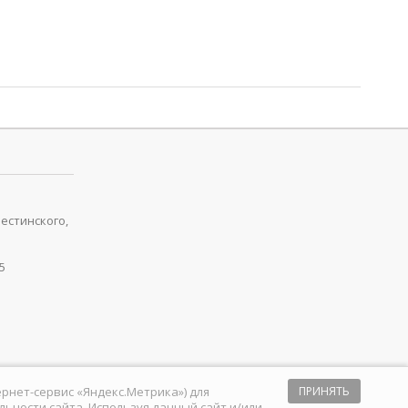
рестинского,
5
тернет-сервис «Яндекс.Метрика») для
ПРИНЯТЬ
ьности сайта. Используя данный сайт и/или