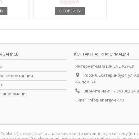
НУ
В КОРЗИНУ
Я ЗАПИСЬ
КОНТАКТНАЯ ИНФОРМАЦИЯ
Интернет-магазин ENERGY-EK
ы
Россия, Екатеринбург, ул. К
жные квитанции
46, пом. 74
а
Звоните нам:
+7 343 382 24 9
я информация
E-mail:
info@energy-ek.ru
йлы Cookies (технические и аналитические) и метрическую систему (ин
 статистической информации, для оптимизации работы и функционал