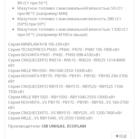
89 сСт при 50 °C
Мазутное топливо с максимальной вязкостью 59 сСт
при 80 °C (например M40)
Мазутное топливо с максимальная вязкость 380 сСт
(50°E) при 50°C
Мазутное топливо с максимальной вязкостью 1.500 сСт
при 50 °C (например М100 и свыше)
Серия MINIFLAM N18 105-209 кВт
Серия TECNOPRESS PN30 - PN60 - PN70 - PN81 105-1900 кВт
Серия NOVANTA PN91 - PN92 - PN93 698-4100 кВт
Серия CINQUECENTO RN510 - RN515 - RN520 - RN525 1314-8000
кВт
Серия MILLE RN1030 - RN1040 2550-13000 кВт
Серия NOVANTA PBY70 - PBY90 - PBY91 - PBY92 - PBY93 290-3700
кВт
Серия CINQUECENTO RBY510 - RBY515 - RBY520 - RBY525 1100-
7300 кВт
Серия MILLE RBY1025 - RBY1030 - RBY1040 2550-13000 кВт
Серия NOVANTA...VS PBY70 - PBY72 - PBY81 - RBY93...VS 160-3700
кВт
Серия CINQUECENTO...VS RBY515 - RBY525...VS 1200-7600 кВт
Серия MILLE...VS RBY1040...VS 2550-13000 кВт
Производители:
CIB UNIGAS, ECOFLAM
ЕЩЕ