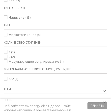
1395
(1)
ТИП ГОРЕЛКИ
Наддувная
(3)
ТИП
Жидкотопливная
(4)
КОЛИЧЕСТВО СТУПЕНЕЙ
1
(1)
2
(2)
Модулирующее регулирование
(1)
МИНИМАЛЬНАЯ ТЕПЛОВАЯ МОЩНОСТЬ, КВТ
682
(1)
ТЕГИ
BLOG
Веб-сайт https://energy-ek.ru (далее – сайт)
ПРИНЯТЬ
использует файлы Cookies (технические и
ГОРЕЛКИ МАЗУТНЫЕ, НЕФТЯНЫЕ