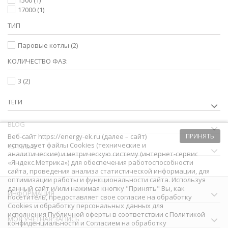
1500
(1)
17000
(1)
ТИП
Паровые котлы
(2)
КОЛИЧЕСТВО ФАЗ:
3
(2)
ТЕГИ
BLOG
Веб-сайт https://energy-ek.ru (далее – сайт)
ПРИНЯТЬ
использует файлы Cookies (технические и
15-16 БАР
аналитические) и метрическую систему (интернет-сервис
«Яндекс.Метрика») для обеспечения работоспособности
сайта, проведения анализа статистической информации, для
оптимизации работы и функциональности сайта. Используя
данный сайт и/или нажимая кнопку "Принять" Вы, как
ИНФОРМАЦИЯ
посетитель, предоставляет свое согласие на обработку
Сookies и обработку персональных данных для
исполнения
Публичной оферты
в соответствии с
Политикой
МОЯ УЧЕТНАЯ ЗАПИСЬ
конфиденциальности
и
Согласием на обработку