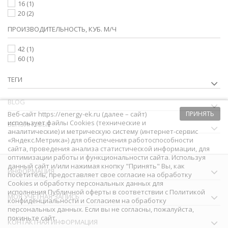
16
(1)
20
(2)
ПРОИЗВОДИТЕЛЬНОСТЬ, КУБ. М/Ч
42
(1)
60
(1)
ТЕГИ
BLOG
Веб-сайт https://energy-ek.ru (далее – сайт)
ПРИНЯТЬ
использует файлы Cookies (технические и
БЕНЗИНОВЫЕ
аналитические) и метрическую систему (интернет-сервис
«Яндекс.Метрика») для обеспечения работоспособности
сайта, проведения анализа статистической информации, для
оптимизации работы и функциональности сайта. Используя
данный сайт и/или нажимая кнопку "Принять" Вы, как
ИНФОРМАЦИЯ
посетитель, предоставляет свое согласие на обработку
Сookies и обработку персональных данных для
исполнения
Публичной оферты
в соответствии с
Политикой
МОЯ УЧЕТНАЯ ЗАПИСЬ
конфиденциальности
и
Согласием на обработку
персональных данных
. Если вы не согласны, пожалуйста,
покиньте сайт.
КОНТАКТНАЯ ИНФОРМАЦИЯ