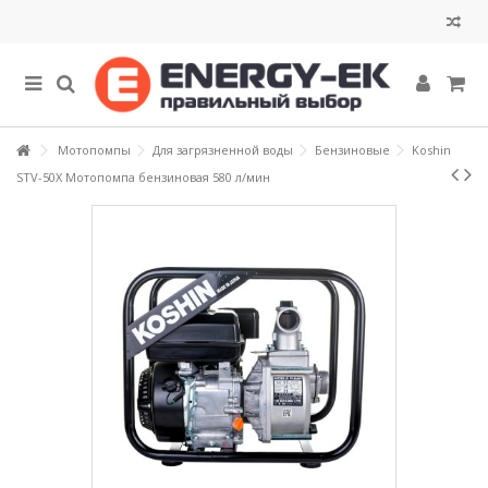
Мотопомпы
Для загрязненной воды
Бензиновые
Koshin
STV-50X Мотопомпа бензиновая 580 л/мин