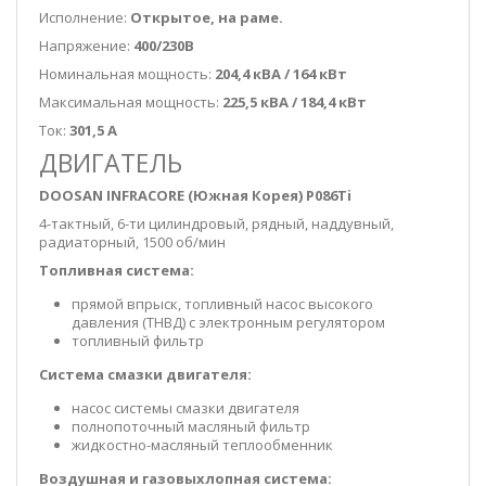
Исполнение:
Открытое, на раме.
Напряжение:
400/230В
Номинальная мощность:
204,4 кВА / 164 кВт
Максимальная мощность:
225,5 кВА / 184,4 кВт
Ток:
301,5 А
ДВИГАТЕЛЬ
DOOSAN INFRACORE (Южная Корея)
P086Ti
4-тактный, 6-ти цилиндровый, рядный, наддувный,
радиаторный, 1500 об/мин
Топливная система:
прямой впрыск, топливный насос высокого
давления (ТНВД) с электронным регулятором
топливный фильтр
Система смазки двигателя:
насос системы смазки двигателя
полнопоточный масляный фильтр
жидкостно-масляный теплообменник
Воздушная и газовыхлопная система: