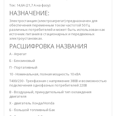
Ток: 14,6А (21,7 А на фазу)
НАЗНАЧЕНИЕ:
Электростанция (электроагрегат) предназначен для
обеспечения переменным током частотой 50 Гц
различных потребителей и может быть использован как
источник питания в стационарных и передвижных
электроустановках.
РАСШИФРОВКА НАЗВАНИЯ
А - Агрегат
Б - Бензиновый
П - Портативный
10 - Номинальная, полная мощность 10 кВА
Т400/230 - Трехфазная с напряжение 380В и возможностью
подключения однофазных потребителей 220В
В - Воздушный, принудительный тип охлаждения
двигателя
Х - двигатель Хонда/Honda
Б - большой топливный Бак