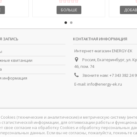
Е
БОЛЬШЕ
ДОБАВ
Я ЗАПИСЬ
КОНТАКТНАЯ ИНФОРМАЦИЯ
Интернет-магазин ENERGY-EK
ы
Россия, Екатеринбург, ул. К
жные квитанции
46, пом. 74
а
Звоните нам:
+7 343 382 24 9
я информация
E-mail:
info@energy-ek.ru
йлы Cookies (технические и аналитические) и метрическую систему (ин
 статистической информации, для оптимизации работы и функционал
ет свое согласие на обработку Сookies и обработку персональных д
у персональных данных
. Если вы не согласны, пожалуйста, покиньте са