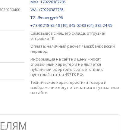
MAX:
+79220387785
07030230400
WA: +79220387785
TG: @energyek96
+7 343 218-82-18 (19), 345-02-03 (04), 382-24-95
Самовывоз с нашего
склада
, отгрузка/
отправка ТК.
Оплата: наличный расчет / межбанковский
перевод.
Информация на сайте и цены - носят
справочный характер и не является
публичной офертой в соответствии с
пунктом 2 статьи 437 ГК РФ.
Технические характеристики товара и
изображение могут отличаться от указанных
на сайте.
ТЕЛЯМ