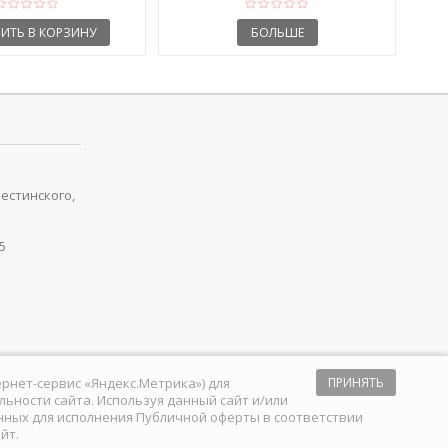
ИТЬ В КОРЗИНУ
БОЛЬШЕ
рестинского,
5
тернет-сервис «Яндекс.Метрика») для
ПРИНЯТЬ
ьности сайта. Используя данный сайт и/или
анных для исполнения
Публичной оферты
в соответствии
йт.