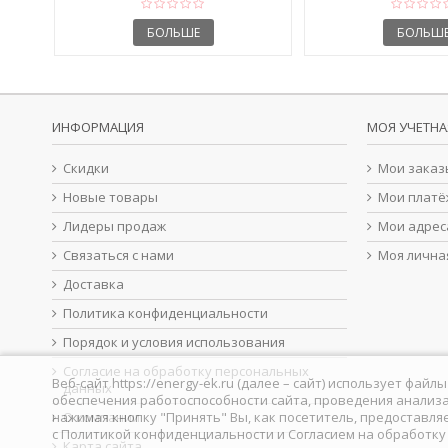
БОЛЬШЕ
БОЛЬШ
ИНФОРМАЦИЯ
МОЯ УЧЕТНА
Скидки
Мои заказ
Новые товары
Мои платё
Лидеры продаж
Мои адрес
Связаться с нами
Моя лична
Доставка
Политика конфиденциальности
Порядок и условия использования
Согласие на обработку персональных
Веб-сайт https://energy-ek.ru (далее – сайт) использует фа
данных
обеспечения работоспособности сайта, проведения анализа
нажимая кнопку "Принять" Вы, как посетитель, предоставля
О компании
с
Политикой конфиденциальности
и
Согласием на обработк
Карта сайта