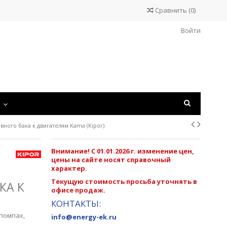
Сравнить
(
0
)
Войти
С
вного бака к двигателям Kama (Kipor)
Внимание! С 01.01.2026 г. изменение цен,
цены на сайте носят справочный
характер.
Текущую стоимость просьба уточнять в
КА К
офисе продаж.
КОНТАКТЫ:
помпах,
info@energy-ek.ru