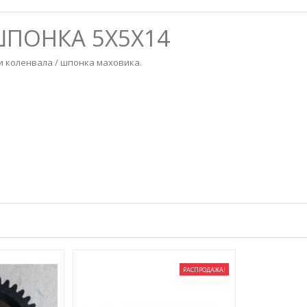
 ШПОНКА 5X5X14
 коленвала / шпонка маховика.
РАСПРОДАЖА!