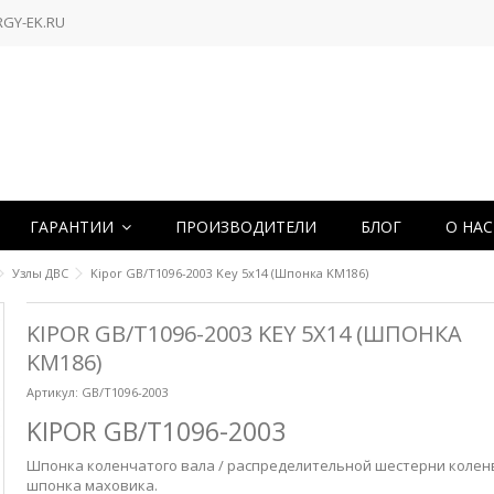
RGY-EK.RU
ГАРАНТИИ
ПРОИЗВОДИТЕЛИ
БЛОГ
О НА
Узлы ДВС
Kipor GB/T1096-2003 Key 5x14 (Шпонка KM186)
KIPOR GB/T1096-2003 KEY 5X14 (ШПОНКА
KM186)
Артикул:
GB/T1096-2003
KIPOR GB/T1096-2003
Шпонка коленчатого вала / распределительной шестерни колен
ш
понка маховика
.