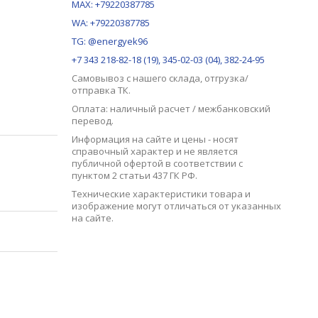
MAX:
+79220387785
WA: +79220387785
TG: @energyek96
+7 343 218-82-18 (19), 345-02-03 (04), 382-24-95
Самовывоз с нашего
склада
, отгрузка/
отправка ТК.
Оплата: наличный расчет / межбанковский
перевод.
Информация на сайте и цены - носят
справочный характер и не является
публичной офертой в соответствии с
пунктом 2 статьи 437 ГК РФ.
Технические характеристики товара и
изображение могут отличаться от указанных
на сайте.