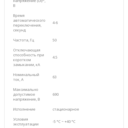
напряжение (Ui)~,
В
Время
автоматического
4-6
переключения,
секунд
Частота, Гц
50
Отключающая
способность при
4.5
коротком
замыкании, кА
Номинальный
63
ток, А
Максимально
допустимое
690
напряжение, В
Исполнение
стационарное
Условия
-5 °С ~ +40 °С
эксплуатации