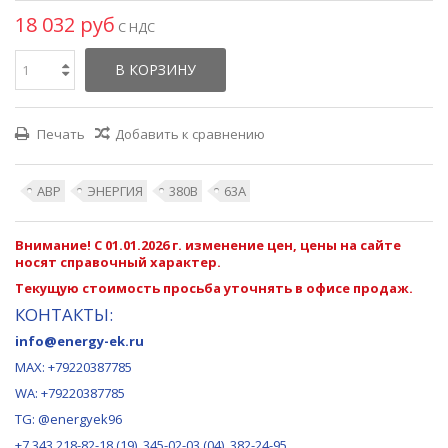
18 032 руб
С НДС
В КОРЗИНУ
Печать
Добавить к сравнению
АВР
ЭНЕРГИЯ
380В
63А
Внимание! С 01.01.2026 г. изменение цен, цены на сайте
носят справочный характер.
Текущую стоимость просьба уточнять в офисе продаж.
КОНТАКТЫ:
info@energy-ek.ru
MAX:
+79220387785
WA: +79220387785
TG: @energyek96
+7 343 218-82-18 (19), 345-02-03 (04), 382-24-95