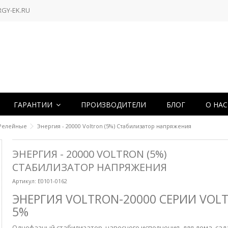
RGY-EK.RU
ГАРАНТИИ
ПРОИЗВОДИТЕЛИ
БЛОГ
О НА
Релейные
Энергия - 20000 Voltron (5%) Стабилизатор напряжения
ЭНЕРГИЯ - 20000 VOLTRON (5%)
СТАБИЛИЗАТОР НАПРЯЖЕНИЯ
Артикул:
Е0101-0162
ЭНЕРГИЯ VOLTRON-20000 СЕРИИ VOL
5%
Однофазный стабилизатор, навесного исполнения, для дома, сад