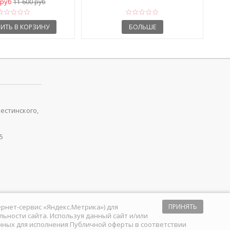
 руб
11 600 руб
ИТЬ В КОРЗИНУ
БОЛЬШЕ
рестинского,
5
тернет-сервис «Яндекс.Метрика») для
ПРИНЯТЬ
ьности сайта. Используя данный сайт и/или
анных для исполнения
Публичной оферты
в соответствии