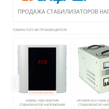
ПРОДАЖА СТАБИЛИЗАТОРОВ НАПР
ТОВАРЫ ТОГО ЖЕ ПРОИЗВОДИТЕЛЯ
RIES
Я 3
В НАЛИЧИИ, МОСКВА_1
HYBRID-1000 ЭНЕРГИЯ
UPOWER АСН-10000
СТАБИЛИЗАТОР НАПРЯЖЕНИЯ
СТАБИЛИЗАТОР НАП
220В, НАВЕСНОЙ
КВА