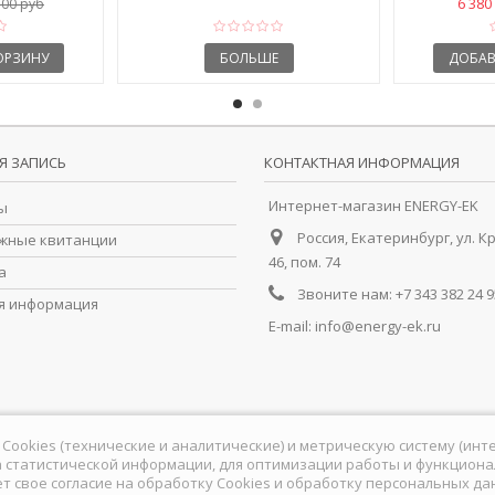
6 380
500 руб
ОРЗИНУ
БОЛЬШЕ
ДОБАВ
Я ЗАПИСЬ
КОНТАКТНАЯ ИНФОРМАЦИЯ
Интернет-магазин ENERGY-EK
ы
Россия, Екатеринбург, ул. К
жные квитанции
46, пом. 74
а
Звоните нам:
+7 343 382 24 9
я информация
E-mail:
info@energy-ek.ru
йлы Cookies (технические и аналитические) и метрическую систему (ин
 статистической информации, для оптимизации работы и функционал
ет свое согласие на обработку Сookies и обработку персональных д