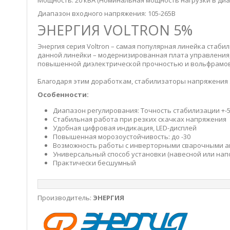
Мощность: 20 кВА (Номинальная мощность нагрузки в диа
Диапазон входного напряжения: 105-265В
ЭНЕРГИЯ VOLTRON 5%
Энергия серия Voltron – самая популярная линейка ста
данной линейки – модернизированная плата управления
повышенной диэлектрической прочностью и вольфрамовы
Благодаря этим доработкам, стабилизаторы напряжения 
Особенности:
Диапазон регулирования: Точность стабилизации +-5
Стабильная работа при резких скачках напряжения
Удобная цифровая индикация, LED-дисплей
Повышенная морозоустойчивость: до -30
Возможность работы с инверторными сварочными 
Универсальный способ установки (навесной или нап
Практически бесшумный
Производитель:
ЭНЕРГИЯ