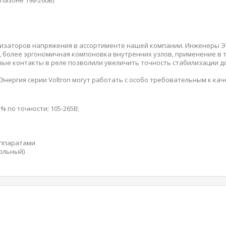
пазоне 198-260В)
билизаторов напряжения в ассортименте нашей компании. Инженеры
, более эргономичная компоновка внутренних узлов, применение в
е контакты в реле позволили увеличить точность стабилизации д
Энергия серии Voltron могут работать с особо требовательным к к
% по точности: 105-265В;
аппаратами
ольный)