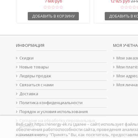
7 600 руб
12 925 руб
23 
ДОБАВИТЬ В КОРЗИНУ
ДОБАВИТЬ В К
ИНФОРМАЦИЯ
МОЯ УЧЕТНА
Скидки
Мои заказ
Новые товары
Мои платё
Лидеры продаж
Мои адрес
Связаться с нами
Моя лична
Доставка
Политика конфиденциальности
Порядок и условия использования
Согласие на обработку персональных
Веб-сайт https://energy-ek.ru (далее – сайт) использует фа
данных
обеспечения работоспособности сайта, проведения анализа
нажимая кнопку "Принять" Вы, как посетитель, предоставля
О компании