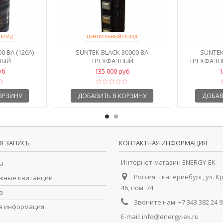
СКЛАД
ЦЕНТРАЛЬНЫЙ СКЛАД
0 ВА (120А)
SUNTEK BLACK 30000 ВА
SUNTEK
НЫЙ
ТРЕХФАЗНЫЙ
ТРЕХФАЗНЫ
АТОР...
АВТОТРАНСФОРМАТОР 40А,...
уб
135 000 руб
1
ОРЗИНУ
ДОБАВИТЬ В КОРЗИНУ
ДОБАВ
Я ЗАПИСЬ
КОНТАКТНАЯ ИНФОРМАЦИЯ
Интернет-магазин ENERGY-EK
ы
Россия, Екатеринбург, ул. К
жные квитанции
46, пом. 74
а
Звоните нам:
+7 343 382 24 9
я информация
E-mail:
info@energy-ek.ru