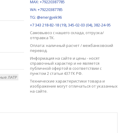
MAX:
+79220387785
WA: +79220387785
TG: @energyek96
+7 343 218-82-18 (19), 345-02-03 (04), 382-24-95
Самовывоз с нашего
склада
, отгрузка/
отправка ТК.
Оплата: наличный расчет / межбанковский
перевод.
Информация на сайте и цены - носят
справочный характер и не является
публичной офертой в соответствии с
пунктом 2 статьи 437 ГК РФ.
ные ЛАТР
Технические характеристики товара и
изображение могут отличаться от указанных
на сайте.