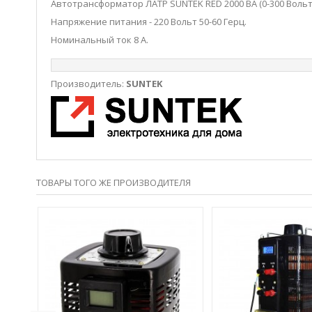
Автотрансформатор ЛАТР SUNTEK RED 2000 ВА (0-300 Вольт
Напряжение питания - 220 Вольт 50-60 Герц.
Номинальный ток 8 А.
Производитель:
SUNTEK
ТОВАРЫ ТОГО ЖЕ ПРОИЗВОДИТЕЛЯ
00