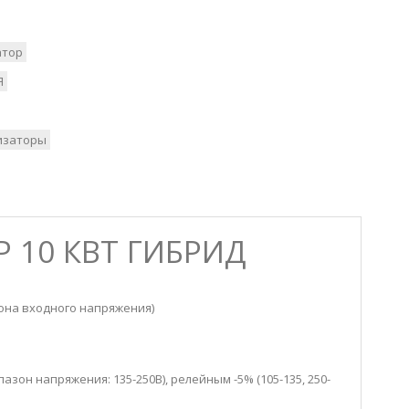
атор
Я
изаторы
 10 КВТ ГИБРИД
она входного напряжения)
он напряжения: 135-250В), релейным -5% (105-135, 250-