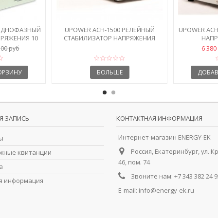
 ОДНОФАЗНЫЙ
UPOWER АСН-1500 РЕЛЕЙНЫЙ
UPOWER АСН
РЯЖЕНИЯ 10
СТАБИЛИЗАТОР НАПРЯЖЕНИЯ
НАПР
6 380
500 руб
ОРЗИНУ
БОЛЬШЕ
ДОБАВ
Я ЗАПИСЬ
КОНТАКТНАЯ ИНФОРМАЦИЯ
Интернет-магазин ENERGY-EK
ы
Россия, Екатеринбург, ул. К
жные квитанции
46, пом. 74
а
Звоните нам:
+7 343 382 24 9
я информация
E-mail:
info@energy-ek.ru