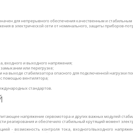
начен для непрерывного обеспечения качественным и стабильным 
жения в электрической сети от номинального, защиты приборов-по
, входного и выходного напряжения;
 замыкании или перегрузке;
и на выходе стабилизатора опасного для подключенной нагрузки п
 с помощью вентилятора;
международных стандартов.
Й
 питающее напряжение сервомотора и других важных модулей стаби
рости реагирования и обеспечило стабильный крутящий момент элект
ией - возможность контроля тока, входного/выходного напряже