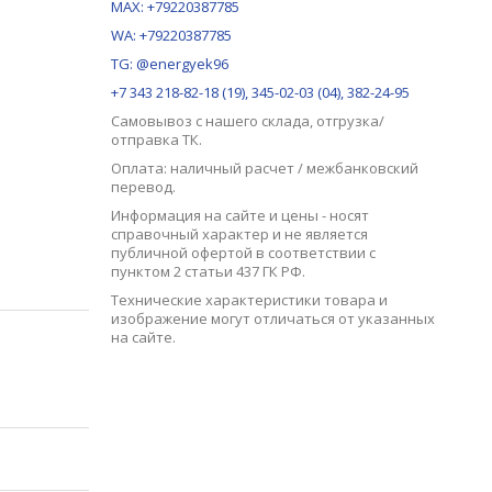
MAX:
+79220387785
WA: +79220387785
TG: @energyek96
+7 343 218-82-18 (19), 345-02-03 (04), 382-24-95
Самовывоз с нашего
склада
, отгрузка/
отправка ТК.
Оплата: наличный расчет / межбанковский
перевод.
Информация на сайте и цены - носят
справочный характер и не является
публичной офертой в соответствии с
пунктом 2 статьи 437 ГК РФ.
Технические характеристики товара и
изображение могут отличаться от указанных
на сайте.