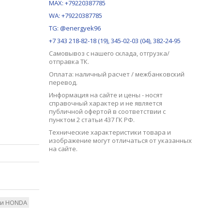
MAX:
+79220387785
WA: +79220387785
TG: @energyek96
+7 343 218-82-18 (19), 345-02-03 (04), 382-24-95
Самовывоз с нашего
склада
, отгрузка/
отправка ТК.
Оплата: наличный расчет / межбанковский
перевод.
Информация на сайте и цены - носят
справочный характер и не является
публичной офертой в соответствии с
пунктом 2 статьи 437 ГК РФ.
Технические характеристики товара и
изображение могут отличаться от указанных
на сайте.
ли HONDA