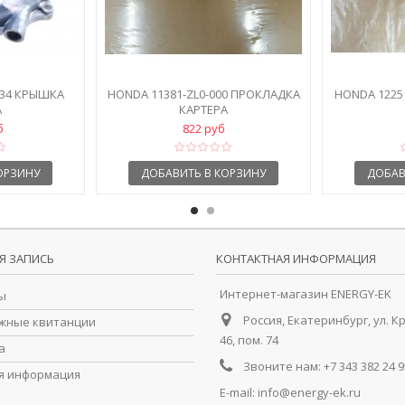
634 КРЫШКА
HONDA 11381-ZL0-000 ПРОКЛАДКА
HONDA 1225
А
КАРТЕРА
б
822 руб
ОРЗИНУ
ДОБАВИТЬ В КОРЗИНУ
ДОБАВ
Я ЗАПИСЬ
КОНТАКТНАЯ ИНФОРМАЦИЯ
Интернет-магазин ENERGY-EK
ы
Россия, Екатеринбург, ул. К
жные квитанции
46, пом. 74
а
Звоните нам:
+7 343 382 24 9
я информация
E-mail:
info@energy-ek.ru