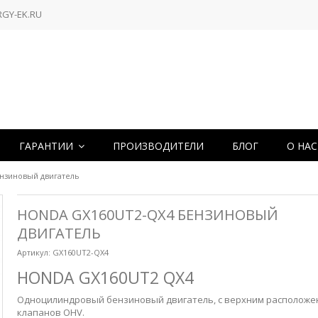
RGY-EK.RU
ГАРАНТИИ
ПРОИЗВОДИТЕЛИ
БЛОГ
О НА
нзиновый двигатель
HONDA GX160UT2-QX4 БЕНЗИНОВЫЙ
ДВИГАТЕЛЬ
Артикул:
GX160UT2-QX4
HONDA GX160UT2 QX4
Одноцилиндровый бензиновый двигатель, с верхним располож
клапанов OHV.