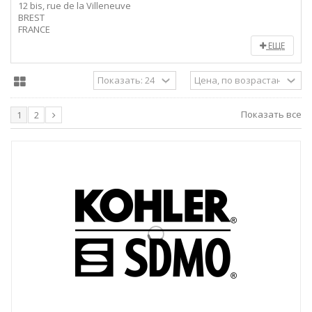
12 bis, rue de la Villeneuve
BREST
FRANCE
ЕЩЕ
Показать все
1
2