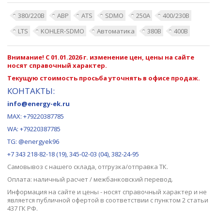
380/220В
АВР
ATS
SDMO
250А
400/230В
LTS
KOHLER-SDMO
Автоматика
380В
400В
Внимание! С 01.01.2026 г. изменение цен, цены на сайте
носят справочный характер.
Текущую стоимость просьба уточнять в офисе продаж.
КОНТАКТЫ:
info@energy-ek.ru
MAX:
+79220387785
WA: +79220387785
TG: @energyek96
+7 343 218-82-18 (19), 345-02-03 (04), 382-24-95
Самовывоз с нашего
склада
, отгрузка/отправка ТК.
Оплата: наличный расчет / межбанковский перевод.
Информация на сайте и цены - носят справочный характер и не
является публичной офертой в соответствии с пунктом 2 статьи
437 ГК РФ.