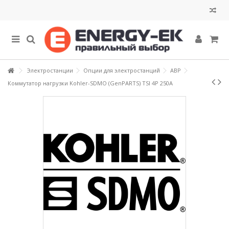
Электростанции
Опции для электростанций
АВР
Коммутатор нагрузки Kohler-SDMO (GenPARTS) TSI 4P 250A