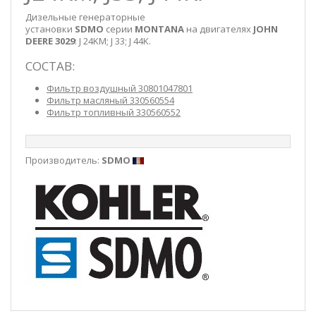
Дизельные генераторные
установки
SDMO
серии
MONTANA
на двигателях
JOHN
DEERE 3029
: J 24KM; J 33; J 44K.
СОСТАВ:
Фильтр воздушный 30801047801
Фильтр масляный 330560554
Фильтр топливный 330560552
Производитель:
SDMO