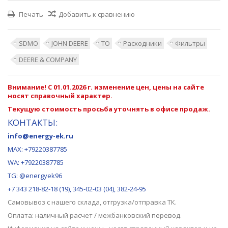
Печать
Добавить к сравнению
SDMO
JOHN DEERE
ТО
Расходники
Фильтры
DEERE & COMPANY
Внимание! С 01.01.2026 г. изменение цен, цены на сайте
носят справочный характер.
Текущую стоимость просьба уточнять в офисе продаж.
КОНТАКТЫ:
info@energy-ek.ru
MAX:
+79220387785
WA: +79220387785
TG: @energyek96
+7 343 218-82-18 (19), 345-02-03 (04), 382-24-95
Самовывоз с нашего
склада
, отгрузка/отправка ТК.
Оплата: наличный расчет / межбанковский перевод.