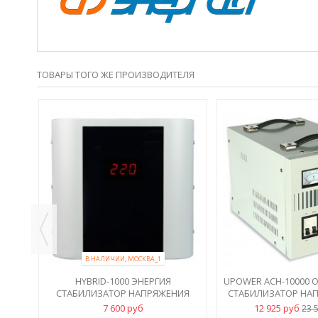
ТОВАРЫ ТОГО ЖЕ ПРОИЗВОДИТЕЛЯ
RIES
Я 3
В НАЛИЧИИ, МОСКВА_1
HYBRID-1000 ЭНЕРГИЯ
UPOWER АСН-10000
СТАБИЛИЗАТОР НАПРЯЖЕНИЯ
СТАБИЛИЗАТОР НАП
220В, НАВЕСНОЙ
КВА
7 600 руб
12 925 руб
23 