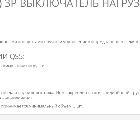
-0) 3P ВЫКЛЮЧАТЕЛЬ НАГРУ
ионными аппаратами с ручным управлением и предназначены для ко
ИИ QS5:
 коммутации нагрузки.
гнезда и подвижного ножа. Нож закреплен на оси, соединённой с рук
а – «выключено».
ке принимается минимальный объем: 3 шт.