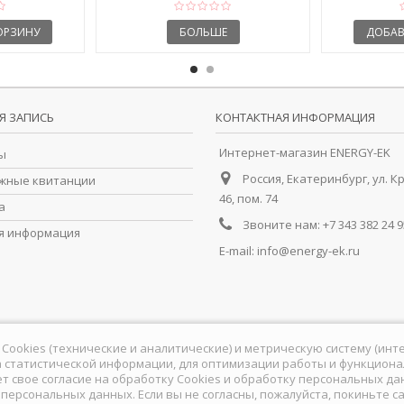
ОРЗИНУ
БОЛЬШЕ
ДОБАВ
Я ЗАПИСЬ
КОНТАКТНАЯ ИНФОРМАЦИЯ
Интернет-магазин ENERGY-EK
ы
Россия, Екатеринбург, ул. К
жные квитанции
46, пом. 74
а
Звоните нам:
+7 343 382 24 9
я информация
E-mail:
info@energy-ek.ru
йлы Cookies (технические и аналитические) и метрическую систему (ин
 статистической информации, для оптимизации работы и функционал
ет свое согласие на обработку Сookies и обработку персональных д
у персональных данных
. Если вы не согласны, пожалуйста, покиньте са