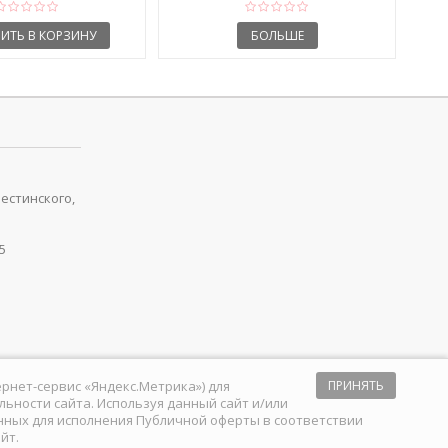
ИТЬ В КОРЗИНУ
БОЛЬШЕ
рестинского,
5
тернет-сервис «Яндекс.Метрика») для
ПРИНЯТЬ
ьности сайта. Используя данный сайт и/или
анных для исполнения
Публичной оферты
в соответствии
йт.