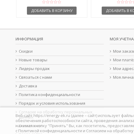
ДОБАВИТЬ В КОРЗИНУ
ДОБАВИТЬ В К
ИНФОРМАЦИЯ
МОЯ УЧЕТНА
Скидки
Мои заказ
Новые товары
Мои платё
Лидеры продаж
Мои адрес
Связаться с нами
Моя лична
Доставка
Политика конфиденциальности
Порядок и условия использования
Согласие на обработку персональных
Веб-сайт https://energy-ek.ru (далее – сайт) использует фа
данных
обеспечения работоспособности сайта, проведения анализа
нажимая кнопку "Принять" Вы, как посетитель, предоставля
О компании
с
Политикой конфиденциальности
и
Согласием на обработк