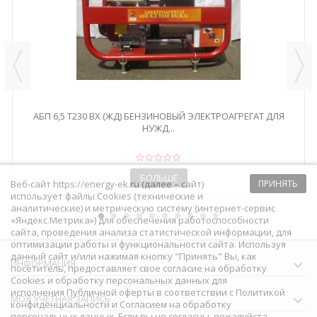
АБП 6,5 Т230 ВХ (ЖД) БЕНЗИНОВЫЙ ЭЛЕКТРОАГРЕГАТ ДЛЯ
НУЖД...
БОЛЬШЕ
Веб-сайт https://energy-ek.ru (далее – сайт)
ПРИНЯТЬ
использует файлы Cookies (технические и
аналитические) и метрическую систему (интернет-сервис
«Яндекс.Метрика») для обеспечения работоспособности
сайта, проведения анализа статистической информации, для
оптимизации работы и функциональности сайта. Используя
данный сайт и/или нажимая кнопку "Принять" Вы, как
ИНФОРМАЦИЯ
посетитель, предоставляет свое согласие на обработку
Сookies и обработку персональных данных для
исполнения
Публичной оферты
в соответствии с
Политикой
МОЯ УЧЕТНАЯ ЗАПИСЬ
конфиденциальности
и
Согласием на обработку
персональных данных
. Если вы не согласны, пожалуйста,