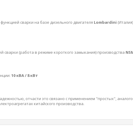
 функцией сварки на базе дизельного двигателя
Lombardini
(Италия
ей сварки (работа в режиме короткого замыкания) производства
NSM
анции:
10 кВА / 8 кВт
дежностью, отчасти это связано с применением "простых", аналого
электроагрегатах китайского производства.