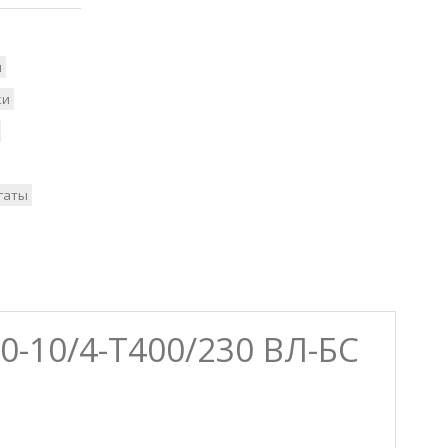
и
ки
гаты
10/4-Т400/230 ВЛ-БС