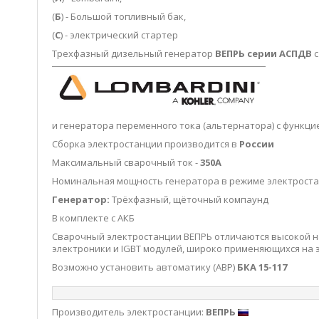
(
Б
) - Большой топливный бак,
(
С
) - электрический стартер
Трехфазный дизельный генератор
ВЕПРЬ серии АСПДВ
с
и генератора переменного тока (альтернатора) с функци
Сборка электростанции производится в
России
Максимальный сварочный ток -
350А
Номинальная мощность генератора в режиме электрост
Генератор:
Трёхфазный, щёточный компаунд
В комплекте с АКБ
Сварочный электростанции ВЕПРЬ отличаются высокой на
электроники и IGBT модулей, широко применяющихся на 
Возможно установить автоматику (АВР)
БКА 15-117
Производитель электростанции:
ВЕПРЬ