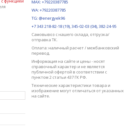
т
с функцией
MAX:
+79220387785
еля
WA: +79220387785
TG: @energyek96
+7 343 218-82-18 (19), 345-02-03 (04), 382-24-95
Самовывоз с нашего
склада
, отгрузка/
отправка ТК.
Оплата: наличный расчет / межбанковский
перевод.
Информация на сайте и цены - носят
справочный характер и не является
публичной офертой в соответствии с
пунктом 2 статьи 437 ГК РФ.
Технические характеристики товара и
изображение могут отличаться от указанных
на сайте.