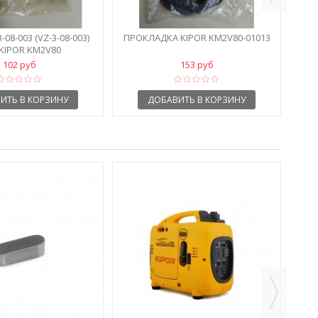
ПРО
08-003 (VZ-3-08-003)
ПРОКЛАДКА KIPOR KM2V80-01013
KIPOR KM2V80
102 руб
153 руб
ИТЬ В КОРЗИНУ
ДОБАВИТЬ В КОРЗИНУ
БЕ