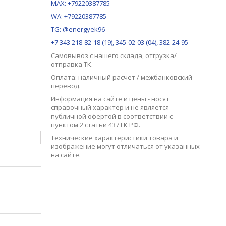
MAX:
+79220387785
WA: +79220387785
TG: @energyek96
+7 343 218-82-18 (19), 345-02-03 (04), 382-24-95
Самовывоз с нашего
склада
, отгрузка/
отправка ТК.
Оплата: наличный расчет / межбанковский
перевод.
Информация на сайте и цены - носят
справочный характер и не является
публичной офертой в соответствии с
пунктом 2 статьи 437 ГК РФ.
Технические характеристики товара и
изображение могут отличаться от указанных
на сайте.