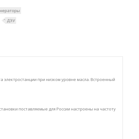
енераторы
ДЭУ
та электростанции при низком уровне масла. Встроенный
становки поставляемые для России настроены на частоту