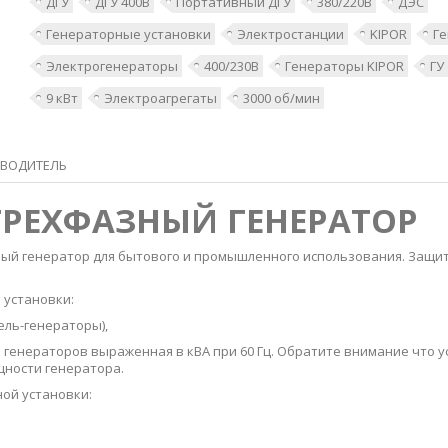
ДГУ
ДГУ 400В
Портативный ДГУ
380/220В
ДЭС
Генераторные установки
Электростанции
KIPOR
Г
Электрогенераторы
400/230В
Генераторы KIPOR
ГУ
9 кВт
Электроагрегаты
3000 об/мин
ВОДИТЕЛЬ
3 ТРЕХФАЗНЫЙ ГЕНЕРАТОР
ный генератор для бытового и промышленного использования. Защи
 установки:
зель-генераторы),
енераторов выраженная в кВА при 60 Гц. Обратите внимание что у
ности генератора.
ой установки: