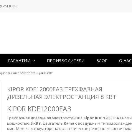
RGY-EK.RU
ГАРАНТИИ
ПРОИЗВОДИТЕЛИ
БЛОГ
О НА
дизельная электростанция 8 кВт
KIPOR KDE12000EA3 ТРЕХФАЗНАЯ
ДИЗЕЛЬНАЯ ЭЛЕКТРОСТАНЦИЯ 8 КВТ
KIPOR KDE12000EA3
Трехфазная дизельная электростанция
Kipor KDE 12000 EA3
номи
мощностью
8 кВт
. Двигатель
Kama
с воздушным
типом охлаждени
мин. Может эксплуатироваться в качестве резервного источник