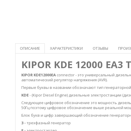
ОПИСАНИЕ
ХАРАКТЕРИСТИКИ
ОТЗЫВЫ
ПРОИЗ
KIPOR KDE 12000 EA
KIPOR KDE
12000
EA
connector - это универсальный дизель
автоматический регулятор напряжения (AVR).
Первые буквы в названии обозначают тип генераторной
KDE
- (Kipor Diesel Engine) дизельные электростанции (ди
Следующее цифровое обозначение это мощность дизель г
50Гц поэтому цифровое обозначение выше реальной мощ
Блок букв и цифр завершающий обозначение генераторн
3 -
трехфазный генератор
Е -
электростартер,