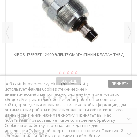
KIPOR 178FGET-12400 ЭЛЕКТРОМАГНИТНЫЙ КЛАПАН ТНВД
БОЛЬШЕ
Веб-сайт https://energy-ek.ru (далее – сайт)
ПРИНЯТЬ
использует файлы Cookies (технические и
аналитические) и метрическую систему (интернет-сервис
«Яндекс.Метрика») для обеспечения работоспособности
сайта, проведения анализа статистической информации, для
оптимизации работы и функциональности сайта. Используя
данный сайт и/или нажимая кнопку "Принять" Вы, как
ИНФОРМАЦИЯ
посетитель, предоставляет свое согласие на обработку
Сookies и обработку персональных данных для
исполнения
Публичной оферты
в соответствии с
Политикой
МОЯ УЧЕТНАЯ ЗАПИСЬ
конфиденциальности
и
Согласием на обработку