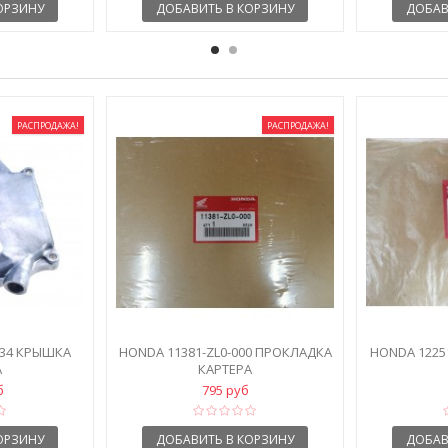
ОРЗИНУ
ДОБАВИТЬ В КОРЗИНУ
ДОБАВ
РАСПРОДАЖА!
РАСПРОДАЖА!
634 КРЫШКА
HONDA 11381-ZL0-000 ПРОКЛАДКА
HONDA 1225
А
КАРТЕРА
б
795 руб
ОРЗИНУ
ДОБАВИТЬ В КОРЗИНУ
ДОБАВ