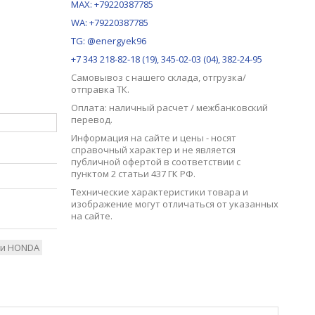
MAX:
+79220387785
WA: +79220387785
TG: @energyek96
+7 343 218-82-18 (19), 345-02-03 (04), 382-24-95
Самовывоз с нашего
склада
, отгрузка/
отправка ТК.
Оплата: наличный расчет / межбанковский
перевод.
Информация на сайте и цены - носят
справочный характер и не является
публичной офертой в соответствии с
пунктом 2 статьи 437 ГК РФ.
Технические характеристики товара и
изображение могут отличаться от указанных
на сайте.
ли HONDA