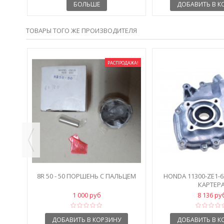
БОЛЬШЕ
ДОБАВИТЬ В К
ТОВАРЫ ТОГО ЖЕ ПРОИЗВОДИТЕЛЯ
РАСПРОДАЖА!
Т
8R 50 - 50 ПОРШЕНЬ С ПАЛЬЦЕМ
HONDA 11300-ZE1-
КАРТЕР
1 000 руб
8 136 ру
ДОБАВИТЬ В КОРЗИНУ
ДОБАВИТЬ В К