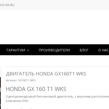
RGY-EK.RU
ГАРАНТИИ
ПРОИЗВОДИТЕЛИ
БЛОГ
О НА
ДВИГАТЕЛЬ HONDA GX160T1 WKS
Артикул:
GX160T1 WKS
HONDA GX 160 T1 WKS
Одноцилиндровый бензиновый двигатель, с верхним располож
клапанов OHV.