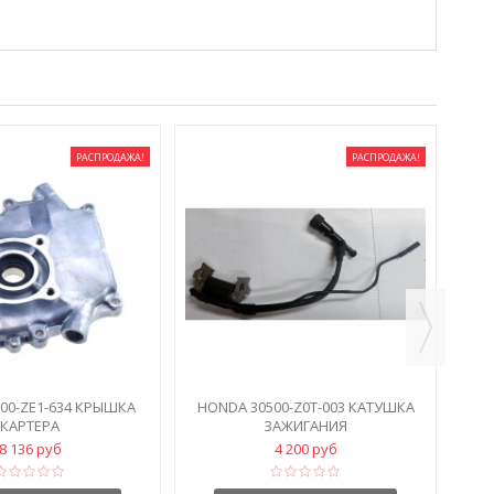
РАСПРОДАЖА!
РАСПРОДАЖА!
HO
00-ZE1-634 КРЫШКА
HONDA 30500-Z0T-003 КАТУШКА
КАРТЕРА
ЗАЖИГАНИЯ
8 136 руб
4 200 руб