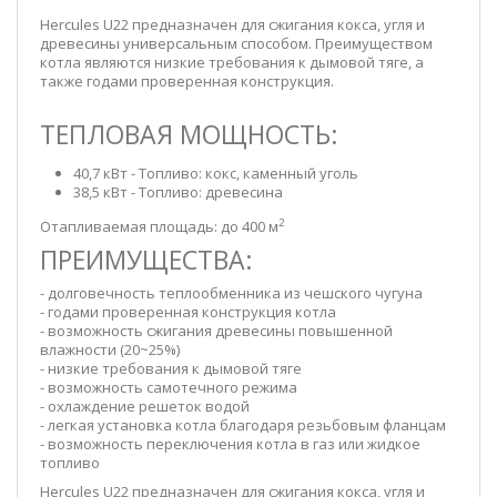
Hercules U22 предназначен для сжигания кокса, угля и
древесины универсальным способом. Преимуществом
котла являются низкие требования к дымовой тяге, а
также годами проверенная конструкция.
ТЕПЛОВАЯ МОЩНОСТЬ:
40,7 кВт - Топливо: кокс, каменный уголь
38,5 кВт - Топливо: древесина
2
Отапливаемая площадь: до 400 м
ПРЕИМУЩЕСТВА:
- долговечность теплообменника из чешского чугуна
- годами проверенная конструкция котла
- возможность сжигания древесины повышенной
влажности (20~25%)
- низкие требования к дымовой тяге
- возможность самотечного режима
- охлаждение решеток водой
- легкая установка котла благодаря резьбовым фланцам
- возможность переключения котла в газ или жидкое
топливо
Hercules U22 предназначен для сжигания кокса, угля и