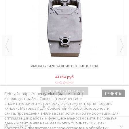
VIADRUS 1420 ЗАДНЯЯ СЕКЦИЯ КОТЛА
41 654 руб
ДОБАВИТЬ В КОРЗИНУ
Веб-сайт https://energy-ek.ru (далее – сайт)
ПРИНЯТЬ
использует файлы Cookies (технические и
аналитические) и метрическую систему (интернет-сервис
«Яндекс.Метрика») для обеспечения работоспособности
сайта, проведения анализа статистической информации, для
оптимизации работы и функциональности сайта. Используя
данный сайт и/или нажимая кнопку "Принять" Вы, как
ИНФОРМАЦИЯ
посетитель, предоставляет свое согласие на обработку