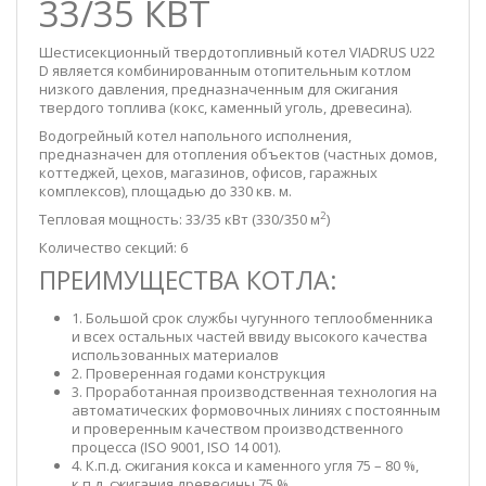
33/35 КВТ
Шестисекционный твердотопливный котел VIADRUS U22
D является комбинированным отопительным котлом
низкого давления, предназначенным для сжигания
твердого топлива (кокс, каменный уголь, древесина).
Водогрейный котел напольного исполнения,
предназначен для отопления объектов (частных домов,
коттеджей, цехов, магазинов, офисов, гаражных
комплексов), площадью до 330 кв. м.
2
Тепловая мощность: 33/35 кВт (330/350 м
)
Количество секций: 6
ПРЕИМУЩЕСТВА КОТЛА:
1. Большой срок службы чугунного теплообменника
и всех остальных частей ввиду высокого качества
использованных материалов
2. Проверенная годами конструкция
3. Проработанная производственная технология на
автоматических формовочных линиях с постоянным
и проверенным качеством производственного
процесса (ISO 9001, ISO 14 001).
4. К.п.д. сжигания кокса и каменного угля 75 – 80 %,
к.п.д. сжигания древесины 75 %.