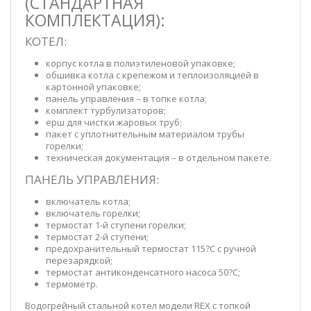
(СТАНДАРТНАЯ
КОМПЛЕКТАЦИЯ):
КОТЕЛ:
корпус котла в полиэтиленовой упаковке;
обшивка котла с крепежом и теплоизоляцией в
картонной упаковке;
панель управления – в топке котла;
комплект турбулизаторов;
ерш для чистки жаровых труб;
пакет с уплотнительным материалом трубы
горелки;
техническая документация – в отдельном пакете.
ПАНЕЛЬ УПРАВЛЕНИЯ:
включатель котла;
включатель горелки;
термостат 1-й ступени горелки;
термостат 2-й ступени;
предохранительный термостат 115?С с ручной
перезарядкой;
термостат антиконденсатного насоса 50?С;
термометр.
Водогрейный стальной котел модели REX с топкой