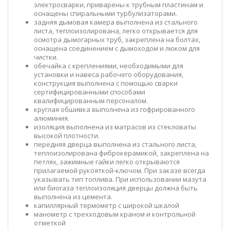
электросварки, приварены к трубным пластинам и
оснащены спиральными турбулизаторами.
задняя дымовая камера выполнена из стального
листа, теплоизолирована, легко открывается для
осмотра дымогарных труб, закреплена на болтах,
оснащена соединением с дымоходом и люком для
чистки.
обечайка с креплениями, необходимыми для
установки и навеса рабочего оборудования,
конструкция выполнена с помощью сварки
сертифицированными способами
квалифицированным персоналом.
круглая обшивка выполнена из гофрированного
алюминия.
изоляция выполнена из матрасов из стекловаты
высокой плотности.
передняя дверца выполнена из стального листа,
теплоизолирована фиброкерамикой, закреплена на
петлях, зажимные гайки легко открываются
прилагаемой рукояткой-ключом. При заказе всегда
указывать тип топлива. При использовании мазута
или биогаза теплоизоляция дверцы должна быть
выполнена из цемента.
капиллярный термометр с широкой шкалой
манометр с трехходовым краном и контрольной
отметкой