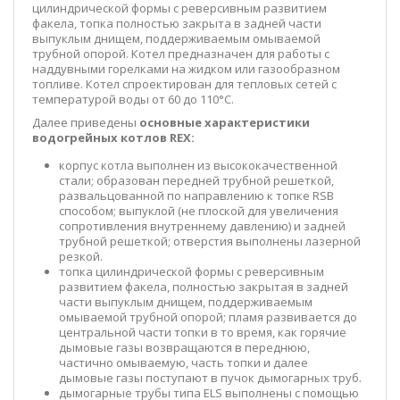
цилиндрической формы с реверсивным развитием
факела, топка полностью закрыта в задней части
выпуклым днищем, поддерживаемым омываемой
трубной опорой. Котел предназначен для работы с
наддувными горелками на жидком или газообразном
топливе. Котел спроектирован для тепловых сетей с
температурой воды от 60 до 110°C.
Далее приведены
основные характеристики
водогрейных котлов REX:
корпус котла выполнен из высококачественной
стали; образован передней трубной решеткой,
развальцованной по направлению к топке RSB
способом; выпуклой (не плоской для увеличения
сопротивления внутреннему давлению) и задней
трубной решеткой; отверстия выполнены лазерной
резкой.
топка цилиндрической формы с реверсивным
развитием факела, полностью закрытая в задней
части выпуклым днищем, поддерживаемым
омываемой трубной опорой; пламя развивается до
центральной части топки в то время, как горячие
дымовые газы возвращаются в переднюю,
частично омываемую, часть топки и далее
дымовые газы поступают в пучок дымогарных труб.
дымогарные трубы типа ELS выполнены с помощью