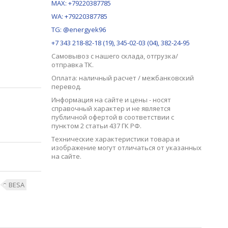
MAX:
+79220387785
WA: +79220387785
TG: @energyek96
+7 343 218-82-18 (19), 345-02-03 (04), 382-24-95
Самовывоз с нашего
склада
, отгрузка/
отправка ТК.
Оплата: наличный расчет / межбанковский
перевод.
Информация на сайте и цены - носят
справочный характер и не является
публичной офертой в соответствии с
пунктом 2 статьи 437 ГК РФ.
Технические характеристики товара и
изображение могут отличаться от указанных
на сайте.
BESA