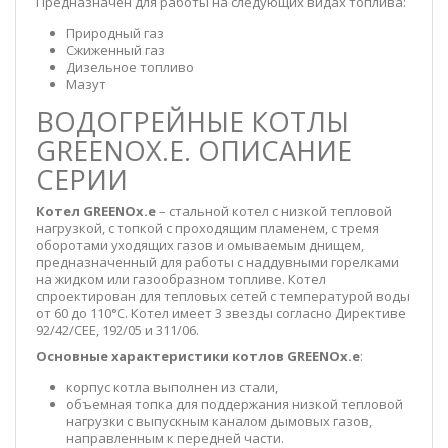
Предназначен для работы на следующих видах топлива:
Природный газ
Сжиженный газ
Дизельное топливо
Мазут
ВОДОГРЕЙНЫЕ КОТЛЫ
GREENOX.E. ОПИСАНИЕ
СЕРИИ
Котел GREENOx.e
– стальной котел с низкой тепловой
нагрузкой, с топкой с проходящим пламенем, с тремя
оборотами уходящих газов и омываемым днищем,
предназначенный для работы с наддувными горелками
на жидком или газообразном топливе. Котел
спроектирован для тепловых сетей с температурой воды
от 60 до 110°C. Котел имеет 3 звезды согласно Директиве
92/42/CEE, 192/05 и 311/06.
Основные характеристики котлов GREENOx.e
:
корпус котла выполнен из стали,
объемная топка для поддержания низкой тепловой
нагрузки с выпускным каналом дымовых газов,
направленным к передней части.