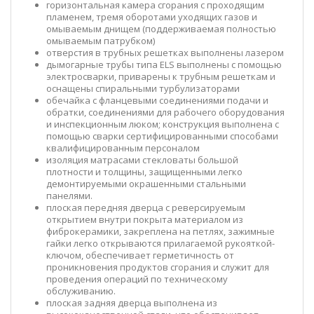
горизонтальная камера сгорания с проходящим
пламенем, тремя оборотами уходящих газов и
омываемым днищем (поддерживаемая полностью
омываемым патрубком)
отверстия в трубных решетках выполнены лазером
дымогарные трубы типа ELS выполнены с помощью
электросварки, приварены к трубным решеткам и
оснащены спиральными турбулизаторами
обечайка с фланцевыми соединениями подачи и
обратки, соединениями для рабочего оборудования
и инспекционным люком; конструкция выполнена с
помощью сварки сертифицированными способами
квалифицированным персоналом
изоляция матрасами стекловаты большой
плотности и толщины, защищенными легко
демонтируемыми окрашенными стальными
панелями.
плоская передняя дверца с реверсируемым
открытием внутри покрыта материалом из
фиброкерамики, закреплена на петлях, зажимные
гайки легко открываются прилагаемой рукояткой-
ключом, обеспечивает герметичность от
проникновения продуктов сгорания и служит для
проведения операций по техническому
обслуживанию.
плоская задняя дверца выполнена из