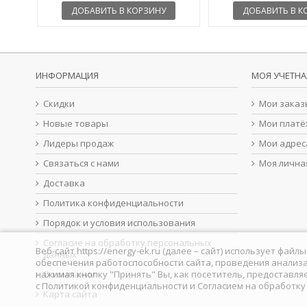
ДОБАВИТЬ В КОРЗИНУ
ДОБАВИТЬ В К
ИНФОРМАЦИЯ
МОЯ УЧЕТНА
Скидки
Мои заказ
Новые товары
Мои платё
Лидеры продаж
Мои адрес
Связаться с нами
Моя лична
Доставка
Политика конфиденциальности
Порядок и условия использования
Согласие на обработку персональных
Веб-сайт https://energy-ek.ru (далее – сайт) использует фа
данных
обеспечения работоспособности сайта, проведения анализа
нажимая кнопку "Принять" Вы, как посетитель, предоставля
О компании
с
Политикой конфиденциальности
и
Согласием на обработк
Карта сайта