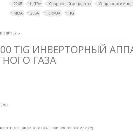
220В
ULTRA
Сварочный аппараты
Сварочники инв
MMA
200А
FERRUA
TIG
ВОДИТЕЛЬ
4-200 TIG ИНВЕРТОРНЫЙ АП
ТНОГО ГАЗА
дом)
нертного защитного газа, при постоянном токе)