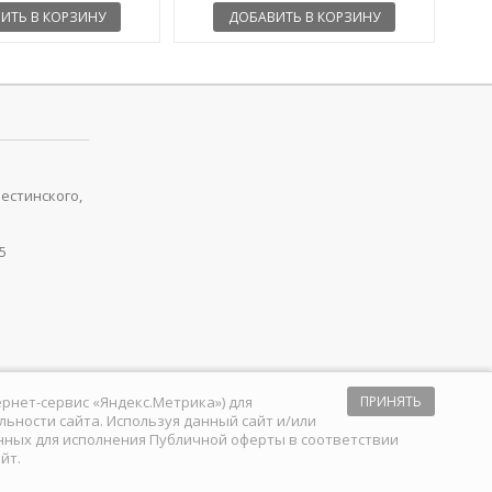
ИТЬ В КОРЗИНУ
ДОБАВИТЬ В КОРЗИНУ
рестинского,
5
тернет-сервис «Яндекс.Метрика») для
ПРИНЯТЬ
ьности сайта. Используя данный сайт и/или
анных для исполнения
Публичной оферты
в соответствии
йт.