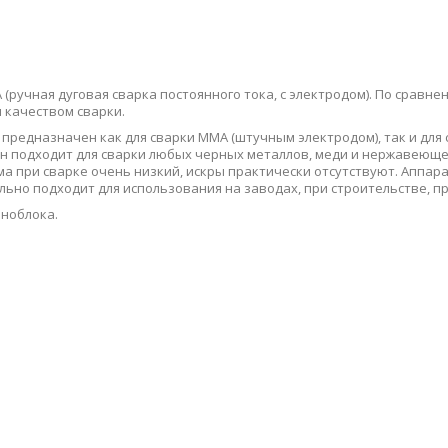
A (ручная дуговая сварка постоянного тока, с электродом). По сра
 качеством сварки.
 предназначен как для сварки MMA (штучным электродом), так и для
 Он подходит для сварки любых черных металлов, меди и нержавеющей
а при сварке очень низкий, искры практически отсутствуют. Аппа
льно подходит для использования на заводах, при строительстве, пр
оноблока.