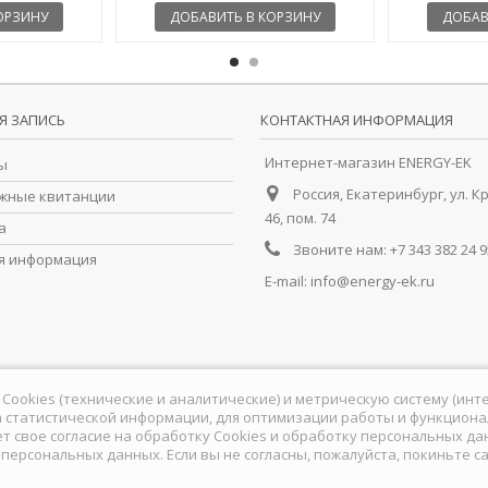
ОРЗИНУ
ДОБАВИТЬ В КОРЗИНУ
ДОБАВ
Я ЗАПИСЬ
КОНТАКТНАЯ ИНФОРМАЦИЯ
Интернет-магазин ENERGY-EK
ы
Россия, Екатеринбург, ул. К
жные квитанции
46, пом. 74
а
Звоните нам:
+7 343 382 24 9
я информация
E-mail:
info@energy-ek.ru
йлы Cookies (технические и аналитические) и метрическую систему (ин
 статистической информации, для оптимизации работы и функционал
ет свое согласие на обработку Сookies и обработку персональных д
у персональных данных
. Если вы не согласны, пожалуйста, покиньте са