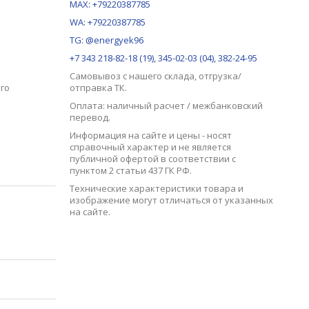
MAX:
+79220387785
WA: +79220387785
TG: @energyek96
+7 343 218-82-18 (19), 345-02-03 (04), 382-24-95
Самовывоз с нашего
склада
, отгрузка/
го
отправка ТК.
Оплата: наличный расчет / межбанковский
перевод.
Информация на сайте и цены - носят
справочный характер и не является
публичной офертой в соответствии с
пунктом 2 статьи 437 ГК РФ.
Технические характеристики товара и
изображение могут отличаться от указанных
на сайте.