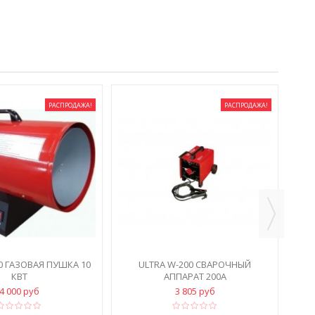
РАСПРОДАЖА!
РАСПРОДАЖА!
СВА
0 ГАЗОВАЯ ПУШКА 10
ULTRA W-200 СВАРОЧНЫЙ
КВТ
АППАРАТ 200А
4 000 руб
3 805 руб