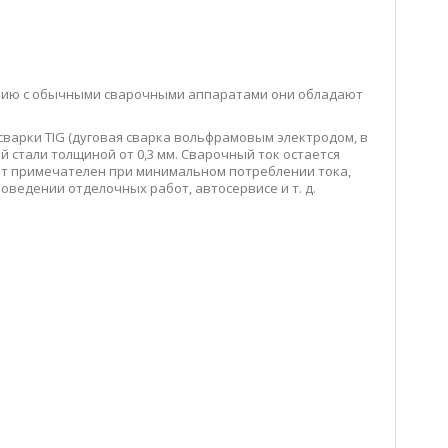
внению с обычными сварочными аппаратами они обладают
 сварки TIG (дуговая сварка вольфрамовым электродом, в
 стали толщиной от 0,3 мм. Сварочный ток остается
рат примечателен при минимальном потреблении тока,
оведении отделочных работ, автосервисе и т. д.