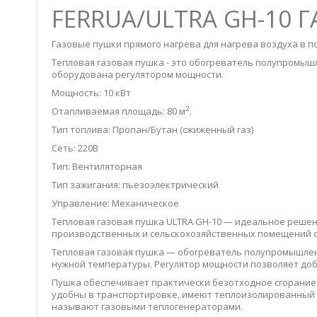
FERRUA/ULTRA GH-10 
Газовые пушки прямого нагрева для нагрева воздуха в 
Тепловая газовая пушка - это обогреватель полупромыш
оборудована регулятором мощности.
Мощность: 10 кВт
2
Отапливаемая площадь: 80 м
.
Тип топлива: Пропан/Бутан (сжиженный газ)
Сеть: 220В
Тип: Вентиляторная
Тип зажигания: пьезоэлектрический
Управление: Механическое
Тепловая газовая пушка ULTRA GH-10 — идеальное решен
производственных и сельскохозяйственных помещений с
Тепловая газовая пушка — обогреватель полупромышлен
нужной температуры. Регулятор мощности позволяет доб
Пушка обеспечивает практически безотходное сгорание 
удобны в транспортировке, имеют теплоизолированный к
называют газовыми теплогенераторами.