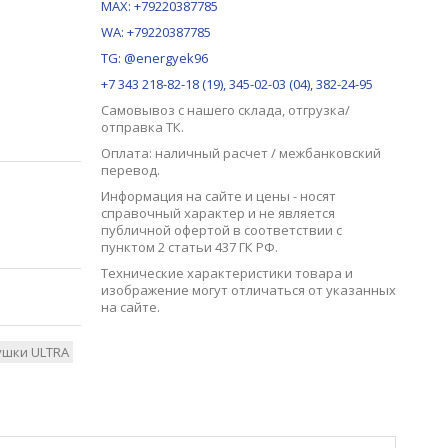
MAX:
+79220387785
WA: +79220387785
TG: @energyek96
+7 343 218-82-18 (19), 345-02-03 (04), 382-24-95
Самовывоз с нашего
склада
, отгрузка/
отправка ТК.
Оплата: наличный расчет / межбанковский
перевод.
Информация на сайте и цены - носят
справочный характер и не является
публичной офертой в соответствии с
пунктом 2 статьи 437 ГК РФ.
Технические характеристики товара и
изображение могут отличаться от указанных
на сайте.
ушки ULTRA