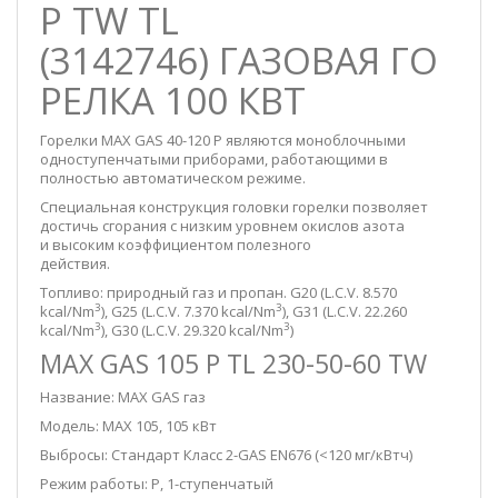
P TW TL
(3142746) ГАЗОВАЯ ГО
РЕЛКА 100 КВТ
Горелки MAX GAS 40-120 P являются моноблочными
одноступенчатыми приборами, работающими в
полностью автоматическом режиме.
Специальная конструкция головки горелки позволяет
достичь сгорания с низким уровнем окислов азота
и высоким коэффициентом полезного
действия.
Топливо: природный газ и пропан. G20 (L.C.V. 8.570
3
3
kcal/Nm
), G25 (L.C.V. 7.370 kcal/Nm
), G31 (L.C.V. 22.260
3
3
kcal/Nm
), G30 (L.C.V. 29.320 kcal/Nm
)
MAX GAS 105 P TL 230-50-60 TW
Название: MAX GAS газ
Модель: MAX 105, 105 кВт
Выбросы: Стандарт Класс 2-GAS EN676 (<120 мг/кВтч)
Режим работы: P, 1-ступенчатый