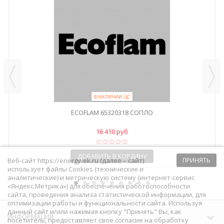
В НАЛИЧИИ, ЦС
ECOFLAM 65320318 СОПЛО
16 410 руб
ДОБАВИТЬ В КОРЗИНУ
Веб-сайт https://energy-ek.ru (далее – сайт)
ПРИНЯТЬ
использует файлы Cookies (технические и
аналитические) и метрическую систему (интернет-сервис
«Яндекс.Метрика») для обеспечения работоспособности
сайта, проведения анализа статистической информации, для
оптимизации работы и функциональности сайта. Используя
данный сайт и/или нажимая кнопку "Принять" Вы, как
ИНФОРМАЦИЯ
посетитель, предоставляет свое согласие на обработку