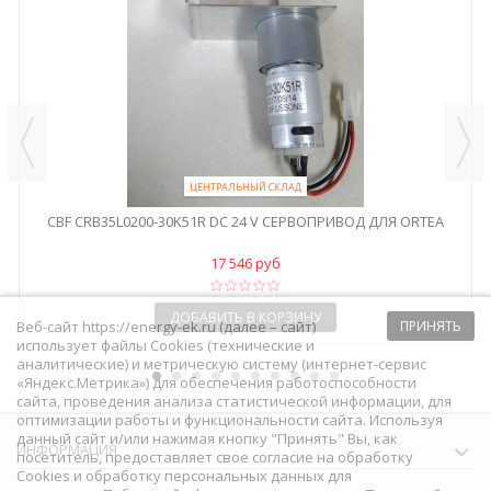
ЦЕНТРАЛЬНЫЙ СКЛАД
CBF CRB35L0200-30K51R DC 24 V СЕРВОПРИВОД ДЛЯ ORTEA
17 546 руб
ДОБАВИТЬ В КОРЗИНУ
Веб-сайт https://energy-ek.ru (далее – сайт)
ПРИНЯТЬ
использует файлы Cookies (технические и
аналитические) и метрическую систему (интернет-сервис
«Яндекс.Метрика») для обеспечения работоспособности
сайта, проведения анализа статистической информации, для
оптимизации работы и функциональности сайта. Используя
данный сайт и/или нажимая кнопку "Принять" Вы, как
ИНФОРМАЦИЯ
посетитель, предоставляет свое согласие на обработку
Сookies и обработку персональных данных для