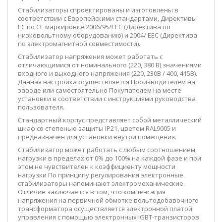
Стабилизаторы спроектированы и изготовлены в
соответствии с Европейскими стандартами, Директивы
ЕС по CE маркировке 2006/95/EEC (Директива по
низковольтному оборудованию) и 2004/ EEC (Директива
по электромагнитной совместимости).
Стабилизатор напряжения может работать с
отличающимися от номинального (220, 380 В) значениями
входного и выходного напряжения (220, 230В / 400, 415В).
Данная настройка осуществляется Производителем на
заводе или самостоятельно Покупателем на месте
установки в соответствии с инструкциями руководства
пользователя.
Стандартный корпус представляет собой металлический
шкаф со степенью защиты IP21, цветом RAL9005 и
предназначен для установки внутри помещения.
Стабилизатор может работать с любым соотношением
нагрузки в пределах от 0% до 100% на каждой фазе и при
этом не чувствителен к коэффициенту мощности
нагрузки По принципу регулирования электронные
стабилизаторы напоминают электромеханические.
Отличие заключается в том, что компенсация
напряжения на первичной обмотке вольтодобавочного
трансформатора осуществляется электронной платой
управления с помощью электронных IGBT-транзисторов