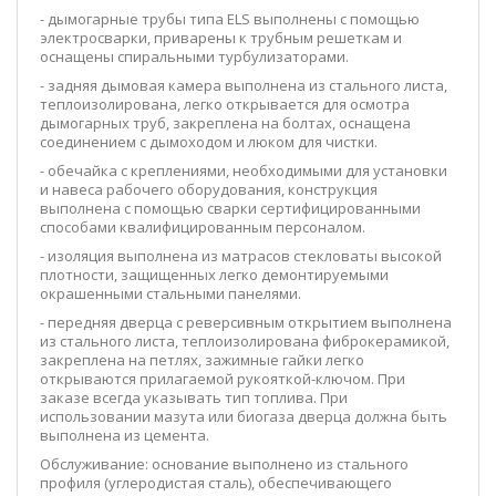
- дымогарные трубы типа ELS выполнены с помощью
электросварки, приварены к трубным решеткам и
оснащены спиральными турбулизаторами.
- задняя дымовая камера выполнена из стального листа,
теплоизолирована, легко открывается для осмотра
дымогарных труб, закреплена на болтах, оснащена
соединением с дымоходом и люком для чистки.
- обечайка с креплениями, необходимыми для установки
и навеса рабочего оборудования, конструкция
выполнена с помощью сварки сертифицированными
способами квалифицированным персоналом.
- изоляция выполнена из матрасов стекловаты высокой
плотности, защищенных легко демонтируемыми
окрашенными стальными панелями.
- передняя дверца с реверсивным открытием выполнена
из стального листа, теплоизолирована фиброкерамикой,
закреплена на петлях, зажимные гайки легко
открываются прилагаемой рукояткой-ключом. При
заказе всегда указывать тип топлива. При
использовании мазута или биогаза дверца должна быть
выполнена из цемента.
Обслуживание: основание выполнено из стального
профиля (углеродистая сталь), обеспечивающего