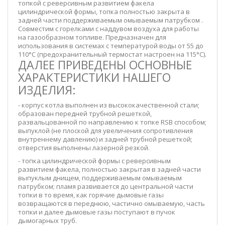
топкой с реверсивным развитием факела
цилиндрической формы, топка полностью закрыта в
задней части поддерживаемым омываемым патрубком .
Совместим с горелками с наддувом воздуха для работы
на газообразном топливе. Предназначен для
использования в системах с температурой воды от 55 до
110°C (предохранительный термостат настроен на 115°C).
ДАЛЕЕ ПРИВЕДЕНЫ ОСНОВНЫЕ
ХАРАКТЕРИСТИКИ НАШЕГО
ИЗДЕЛИЯ:
- корпус котла выполнен из высококачественной стали;
образован передней трубной решеткой,
развальцованной по направлению к топке RSB способом;
выпуклой (не плоской для увеличения сопротивления
внутреннему давлению) и задней трубной решеткой;
отверстия выполнены лазерной резкой.
- топка цилиндрической формы с реверсивным
развитием факела, полностью закрытая в задней части
выпуклым днищем, поддерживаемым омываемым
патрубком; пламя развивается до центральной части
топки в то время, как горячие дымовые газы
возвращаются в переднюю, частично омываемую, часть
топки и далее дымовые газы поступают в пучок
дымогарных труб.