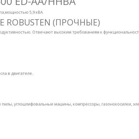
400 ED-AA/HHBA
па,мощностью 5,9 кВА
E ROBUSTEN (ПРОЧНЫЕ)
одуктивностью. Отвечают высоким требованиям к функциональности
ла в двигателе.
 пилы, углошлифовальные машины, компрессоры, газонокосилки, эле