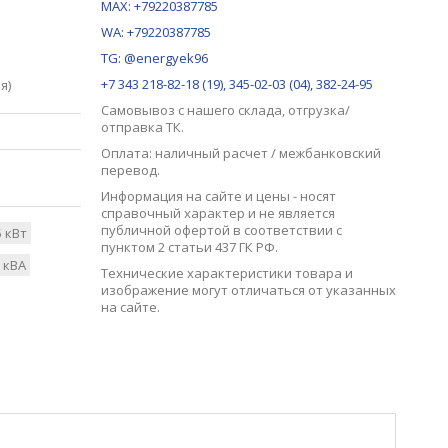
MAX:
+79220387785
WA: +79220387785
TG: @energyek96
+7 343 218-82-18 (19), 345-02-03 (04), 382-24-95
я)
Самовывоз с нашего
склада
, отгрузка/
отправка ТК.
Оплата: наличный расчет / межбанковский
перевод.
Информация на сайте и цены - носят
справочный характер и не является
публичной офертой в соответствии с
5 кВт
пунктом 2 статьи 437 ГК РФ.
 кВА
Технические характеристики товара и
изображение могут отличаться от указанных
на сайте.