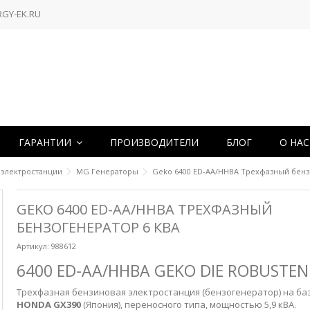
RGY-EK.RU
ГАРАНТИИ
ПРОИЗВОДИТЕЛИ
БЛОГ
О НА
 электростанции
MG Генераторы
Geko 6400 ED-AA/HHBA Трехфазный бенз
GEKO 6400 ED-AA/HHBA ТРЕХФАЗНЫЙ
БЕНЗОГЕНЕРАТОР 6 КВА
Артикул:
988612
6400 ED-AA/HHBA GEKO DIE ROBUSTE
Трехфазная бензиновая электростанция (бензогенератор) на ба
HONDA GX390
(Япония), переносного типа, мощностью 5,9 кВА.