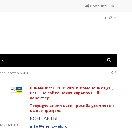
Сравнить
(
0
)
Войти
С
огенератор 6 кВА
Внимание! С 01.01.2026 г. изменение цен,
цены на сайте носят справочный
характер.
Текущую стоимость просьба уточнять в
офисе продаж.
N
КОНТАКТЫ:
зе двигателя
info@energy-ek.ru